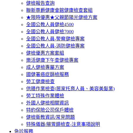
健檢報告查詢
聯新尊爵健康會館健康檢查套組
★限時優惠★父親節陽光健檢方案
全國公教人員健檢4500
全國公教人員健檢7000
全國公教人員-警察健檢專案
全國公教人員-消防健檢專案
健檢優惠方案套組
樂活健康下午查健檢專案
成人健檢專屬方案
國健署癌症篩檢服務
勞工健康檢查
供膳作業檢查(居家托育人員、美容美髮業)
勞工特殊作業體檢
外國人健檢相關資訊
特約保險公司保戶體檢
健檢衛教資訊/常見問題
特殊儀器/腸胃鏡檢查-注意事項說明
急診服務