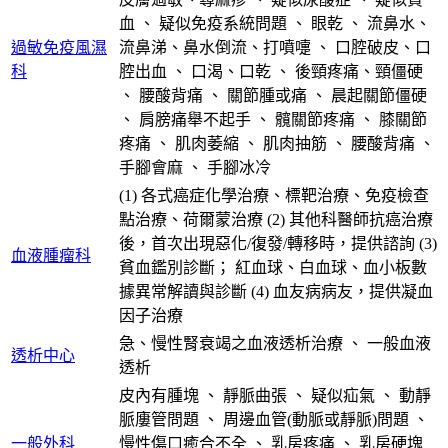
血
、
疑似免疫系統問題
、
眼乾
、
流鼻水、
過敏免疫風濕
流鼻涕、鼻水倒流、打噴嚏
、
口腔破皮、口
科
腔出血
、
口渴、口乾
、
後頸疼痛、頸僵硬
、
腰酸背痛
、
關節腫或痛
、
晨起關節僵硬
、
肩膀痛舉不起手
、
髖關節疼痛
、
膝關節
疼痛
、
肌肉萎縮
、
肌肉抽筋
、
腰酸背痛
、
手腳會麻
、
手腳冰冷
(1) 各式癌症化學治療、標靶治療、免疫檢查
點治療、荷爾蒙治療 (2) 其他科醫師抗癌治療
後，首次出現惡化/復發/轉移時，提供諮詢 (3)
血液腫瘤科
貧血鑑別診斷； 紅血球、白血球、血小板數
據異常解讀與診斷 (4) 血友病病友，提供凝血
因子治療
急、慢性腎衰竭之血液透析治療
、
一般血液
透析中心
透析
皮內有腫塊
、
靜脈曲張
、
疑似疝氣
、
動靜
脈廔管問題
、
周邊血管(動脈或靜脈)問題
、
一般外科
慢性傷口癒合不全
、
乳房疼痛
、
乳房硬塊