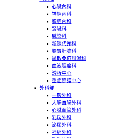
心臟內科
神經內科
胸腔內科
腎臟科
感染科
新陳代謝科
腸胃肝膽科
過敏免疫風濕科
血液腫瘤科
透析中心
重症照護中心
外科部
一般外科
大腸直腸外科
心臟血管外科
乳房外科
泌尿外科
神經外科