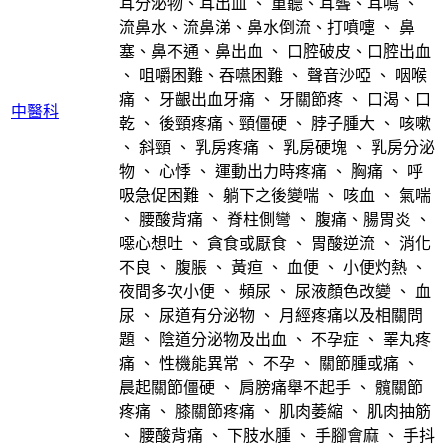
耳分泌物、耳出血
、
重聽、耳聾、耳鳴
、
流鼻水、流鼻涕、鼻水倒流、打噴嚏
、
鼻
塞、鼻不通、鼻出血
、
口腔破皮、口腔出血
、
咀嚼困難、吞嚥困難
、
聲音沙啞
、
咽喉
痛
、
牙齦出血牙痛
、
牙關節疼
、
口渴、口
中醫科
乾
、
後頸疼痛、頸僵硬
、
脖子腫大
、
咳嗽
、
斜頸
、
乳房疼痛
、
乳房硬塊
、
乳房分泌
物
、
心悸
、
運動出力時疼痛
、
胸痛
、
呼
吸急促困難
、
躺下之後變喘
、
咳血
、
氣喘
、
腰酸背痛
、
脊柱側彎
、
腹痛、腸胃炎
、
噁心想吐
、
貪食或厭食
、
胃酸逆流
、
消化
不良
、
腹脹
、
黃疸
、
血便
、
小便灼熱
、
夜間多次小便
、
頻尿
、
尿液顏色改變
、
血
尿
、
尿道有分泌物
、
月經疼痛以及相關問
題
、
陰道分泌物及出血
、
不孕症
、
睪丸疼
痛
、
性機能異常
、
不孕
、
關節腫或痛
、
晨起關節僵硬
、
肩膀痛舉不起手
、
髖關節
疼痛
、
膝關節疼痛
、
肌肉萎縮
、
肌肉抽筋
、
腰酸背痛
、
下肢水腫
、
手腳會麻
、
手抖