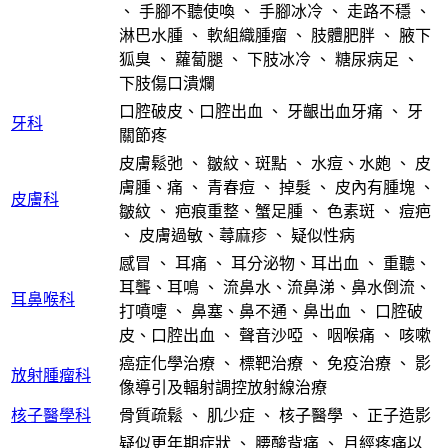
、
手腳不聽使喚
、
手腳冰冷
、
走路不穩
、
淋巴水腫
、
軟組織腫瘤
、
肢體肥胖
、
腋下
狐臭
、
蘿蔔腿
、
下肢冰冷
、
糖尿病足
、
下肢傷口潰爛
口腔破皮、口腔出血
、
牙齦出血牙痛
、
牙
牙科
關節疼
皮膚鬆弛
、
皺紋、斑點
、
水痘、水皰
、
皮
膚腫、痛
、
青春痘
、
掉髮
、
皮內有腫塊
、
皮膚科
皺紋
、
疤痕重整、蟹足腫
、
色素斑
、
痘疤
、
皮膚過敏、蕁麻疹
、
疑似性病
感冒
、
耳痛
、
耳分泌物、耳出血
、
重聽、
耳聾、耳鳴
、
流鼻水、流鼻涕、鼻水倒流、
耳鼻喉科
打噴嚏
、
鼻塞、鼻不通、鼻出血
、
口腔破
皮、口腔出血
、
聲音沙啞
、
咽喉痛
、
咳嗽
癌症化學治療
、
標靶治療
、
免疫治療
、
影
放射腫瘤科
像導引及輻射調控放射線治療
核子醫學科
骨質疏鬆
、
肌少症
、
核子醫學
、
正子造影
疑似更年期症狀
、
腰酸背痛
、
月經疼痛以