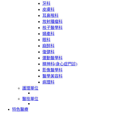
牙科
皮膚科
耳鼻喉科
放射腫瘤科
核子醫學科
婦產科
眼科
麻醉科
復健科
運動醫學科
精神科(身心症門診)
影像醫學科
醫學美容科
病理科
護理單位
醫技單位
特色醫療