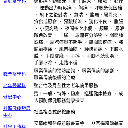
家庭醫學科
頸疼痛、頸僵硬
、
脖子腫大
、
咳嗽
、
心悸
、
運動出力時疼痛
、
胸痛
、
呼吸急促困難
、
躺下之後變喘
、
氣喘
、
腹痛、腸胃炎
、
貪食或厭食
、
胃酸逆流
、
消化不良
、
腹脹
、
小便灼熱
、
夜間多次小便
、
頻尿
、
尿液
顏色改變
、
血尿
、
尿道有分泌物
、
關節腫
或痛
、
肩膀痛舉不起手
、
髖關節疼痛
、
膝
關節疼痛
、
肌肉抽筋
、
腰酸背痛
、
下肢水
腫
、
手腳會麻
、
手抖
、
手腳不聽使喚
、
手腳冰冷
、
走路不穩
職業傷病的預防諮詢
、
職業傷病的診斷
、
職業醫學科
職業傷病後續的治療
老年醫學科
整合性及周全性之老年病患服務
勞工一般、特殊、粉塵、巡迴健康檢查
、
成
健檢中心
人預防保健服務健康檢查
社區健康發展
社區複合式篩檢服務
中心
安寧緩和醫療意願書宣導
、
器官捐贈勸募宣
社會工作科