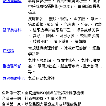
影像醫學科
乳房攝影檢查
、
骨質密度測定檢查
、
排尿
中膀胱尿道攝影術(VCUG)
、
電腦斷層攝影
檢查
皮膚鬆弛
、
皺紋、斑點
、
國字臉
、
皺紋
、
疤痕重整、蟹足腫
、
色素斑
、
痘疤
、
眼袋
醫學美容科
、
雙眼皮手術或眼瞼下垂
、
塌鼻或朝天鼻
、
斜頸
、
隆乳
、
淋巴水腫
、
軟組織腫瘤
、
肢體肥胖
、
腋下狐臭
、
蘿蔔腿
常規組織病理診斷
、
冰凍病理診斷
、
細胞
病理科
學診斷
急性呼吸衰竭
、
敗血性休克
、
急性心肌梗
重症醫學部
塞
、
腸胃道出血、腦血管疾病、重大創傷…
等。
急診醫療中心
急重症緊急救護
亞洲第一家，全院通過ISO國際品管認證醫療機構
台灣第一個，社區醫療群、社區公衛群
台灣第一家，以全民間力量設立非友邦醫療機構