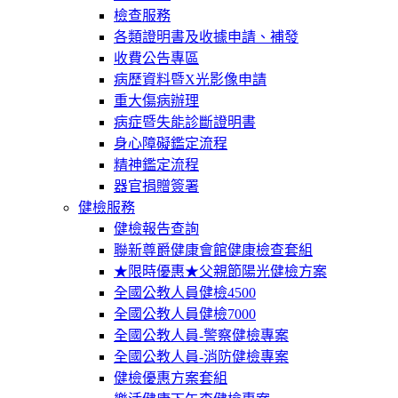
檢查服務
各類證明書及收據申請、補發
收費公告專區
病歷資料暨X光影像申請
重大傷病辦理
病症暨失能診斷證明書
身心障礙鑑定流程
精神鑑定流程
器官捐贈簽署
健檢服務
健檢報告查詢
聯新尊爵健康會館健康檢查套組
★限時優惠★父親節陽光健檢方案
全國公教人員健檢4500
全國公教人員健檢7000
全國公教人員-警察健檢專案
全國公教人員-消防健檢專案
健檢優惠方案套組