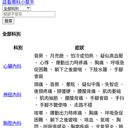
該看哪科小幫手
搜尋
全部科別
科別
症狀
昏厥
、
月亮臉
、
怕冷或怕熱
、
疑似高血壓
、
心悸
、
運動出力時疼痛
、
胸痛
、
呼吸急
心臟內科
促困難
、
躺下之後變喘
、
下肢水腫
、
手腳
會麻
頭痛
、
昏厥
、
暈眩
、
疑似中風、失智症
、
後頸疼痛、頸僵硬
、
腰酸背痛
、
肌肉萎縮
神經內科
、
肌肉抽筋
、
腰酸背痛
、
手腳會麻
、
手抖
、
手腳不聽使喚
、
走路不穩
咳嗽
、
運動出力時疼痛
、
胸痛
、
呼吸急促
困難
、
躺下之後變喘
、
咳血
、
氣喘
、
胸
胸腔內科
悶、呼吸道感染、胸廓疾病
、
支氣管炎、肺