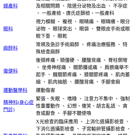
婦產科
及相關問題
、
陰道分泌物及出血
、
不孕症
、
一般產檢、唐氏症篩檢、一般產科
視力模糊
、
複視
、
眼睛痛
、
眼睛癢、眼分
眼科
泌物
、
眼球突出
、
眼袋
、
雙眼皮手術或眼
瞼下垂
、
眼乾
常規及急診手術麻醉
、
疼痛治療服務
、
特
麻醉科
殊檢查麻醉
後頸疼痛、頸僵硬
、
腰酸背痛
、
脊柱側彎
、
坐骨神經痛
、
關節腫或痛
、
肩膀痛舉不
復健科
起手
、
髖關節疼痛
、
膝關節疼痛
、
肌肉萎
縮
、
肌肉抽筋
、
腰酸背痛
、
手腳會麻
運動醫學科
運動傷害
緊張、失眠
、
嗜睡
、
注意力不集中
、
強制
精神科(身心症
性重覆動作
、
幻想、傻笑、胡言亂語
、
貪
門診)
食或厭食
、
手腳不聽使喚
X光檢查的臨床應用
、
上消化道攝影檢查
、
下消化道攝影檢查
、
子宮輸卵管攝影檢查
、