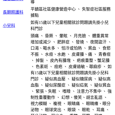
導
平鎮區社區健康營造中心
、
失智症社區服務
長期照護科
據點
如有15歲以下兒童相關就診問題請先掛小兒
小兒科
科門診
頭痛
、
昏厥
、
暈眩
、
月亮臉
、
體重異常
增加或減少
、
肥胖症
、
發燒
、
夜間盜汗
、
口渴、喝水多
、
怕冷或怕熱
、
貧血
、
食慾
不振
、
水痘、水皰
、
皮膚腫、痛
、
青春痘
、
掉髮
、
皮內有腫塊
、
疤痕重整、蟹足腫
、
色素斑
、
痘疤
、
皮膚過敏、蕁麻疹
、
如
有15歲以下兒童相關就診問題請先掛小兒科
門診
、
疑似高血壓
、
疑似糖尿病
、
疑似高
血脂
、
疑似尿酸症
、
疑似疝氣
、
疑似貧血
、
緊張、失眠
、
嗜睡
、
注意力不集中
、
強
制性重覆動作
、
幻想、傻笑、胡言亂語
、
視力模糊
、
複視
、
眼睛痛
、
眼睛癢、眼分
泌物
、
眼球突出
、
眼袋
、
眼乾
、
耳痛
、