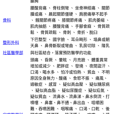
膿胸
腰酸背痛
、
脊柱側彎
、
坐骨神經痛
、
關節
腫或痛
、
晨起關節僵硬
、
肩膀痛舉不起手
骨科
、
髖關節疼痛
、
膝關節疼痛
、
肌肉萎縮
、
肌肉抽筋
、
腰酸背痛
、
手腳會麻
、
骨質疏
鬆
、
骨質疏鬆
、
骨刺
、
骨折、脫臼
下巴整型
、
國字臉
、
耳朵畸形
、
塌鼻或朝
整形外科
天鼻
、
鼻骨斷裂或彎曲
、
乳房切除
、
隆乳
社區醫學部
與社區結合，落實預防醫學的功能
頭痛
、
昏厥
、
暈眩
、
月亮臉
、
體重異常
增加或減少
、
肥胖症
、
發燒
、
夜間盜汗
、
口渴、喝水多
、
怕冷或怕熱
、
貧血
、
不明
原因全身無力、酸痛
、
食慾不振
、
痛風、
過敏症
、
感冒
、
疑似高血壓
、
疑似糖尿病
、
疑似高血脂
、
疑似尿酸症
、
疑似疝氣
、
疑似貧血
、
流鼻水、流鼻涕、鼻水倒流、打
噴嚏
、
鼻塞、鼻不通、鼻出血
、
咀嚼困
難、吞嚥困難
、
咽喉痛
、
口渴、口乾
、
後