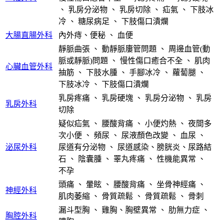
、
乳房分泌物
、
乳房切除
、
疝氣
、
下肢冰
冷
、
糖尿病足
、
下肢傷口潰爛
大腸直腸外科
內外痔、便秘
、
血便
靜脈曲張
、
動靜脈廔管問題
、
周邊血管(動
脈或靜脈)問題
、
慢性傷口癒合不全
、
肌肉
心臟血管外科
抽筋
、
下肢水腫
、
手腳冰冷
、
蘿蔔腿
、
下肢冰冷
、
下肢傷口潰爛
乳房疼痛
、
乳房硬塊
、
乳房分泌物
、
乳房
乳房外科
切除
疑似疝氣
、
腰酸背痛
、
小便灼熱
、
夜間多
次小便
、
頻尿
、
尿液顏色改變
、
血尿
、
泌尿外科
尿道有分泌物
、
尿道感染、膀胱炎、尿路結
石
、
陰囊腫
、
睪丸疼痛
、
性機能異常
、
不孕
頭痛
、
暈眩
、
腰酸背痛
、
坐骨神經痛
、
神經外科
肌肉萎縮
、
骨質疏鬆
、
骨質疏鬆
、
骨刺
漏斗型胸
、
雞胸、胸壁異常
、
肋無力症
、
胸腔外科