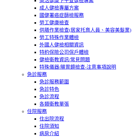
樂活健康下午查健檢專案
成人健檢專屬方案
國健署癌症篩檢服務
勞工健康檢查
供膳作業檢查(居家托育人員、美容美髮業)
勞工特殊作業體檢
外國人健檢相關資訊
特約保險公司保戶體檢
健檢衛教資訊/常見問題
特殊儀器/腸胃鏡檢查-注意事項說明
急診服務
急診服務範圍
急診特色
急診流程
各類衛教單張
住院服務
住出院流程
住院須知
病房介紹