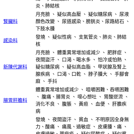
炎、肺結核
月亮臉
、
疑似高血壓
、
疑似糖尿病
、
尿液
腎臟科
顏色改變
、
尿道感染、膀胱炎、尿路結石
、
下肢水腫
發燒
、
疑似性病
、
支氣管炎、肺炎、肺結
感染科
核
月亮臉
、
體重異常增加或減少
、
肥胖症
、
夜間盜汗
、
口渴、喝水多
、
怕冷或怕熱
、
新陳代謝科
疑似糖尿病
、
疑似高血脂
、
甲狀腺及腎上
腺疾病
、
口渴、口乾
、
脖子腫大
、
手腳會
麻
、
手抖
體重異常增加或減少
、
咀嚼困難、吞嚥困難
、
腹痛、腸胃炎
、
噁心想吐
、
胃酸逆流
、
腸胃肝膽科
消化不良
、
腹脹
、
黃疸
、
血便
、
肝膽疾
病
發燒
、
夜間盜汗
、
貧血
、
不明原因全身無
力、酸痛
、
痛風、過敏症
、
皮膚腫、痛
、
皮膚過敏、蕁麻疹
、
疑似尿酸症
、
疑似貧