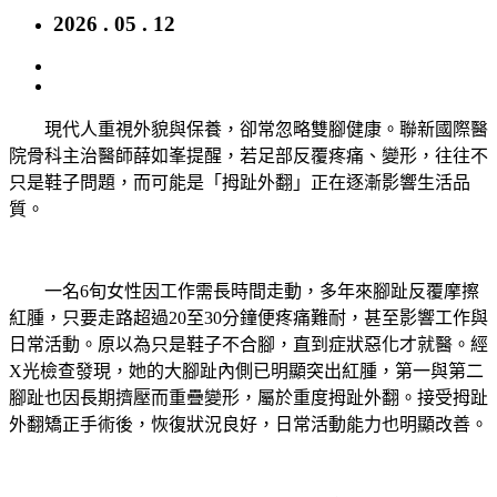
2026 . 05 . 12
現代人重視外貌與保養，卻常忽略雙腳健康。聯新國際醫
院骨科主治醫師薛如峯提醒，若足部反覆疼痛、變形，往往不
只是鞋子問題，而可能是「拇趾外翻」正在逐漸影響生活品
質。
一名6旬女性因工作需長時間走動，多年來腳趾反覆摩擦
紅腫，只要走路超過20至30分鐘便疼痛難耐，甚至影響工作與
日常活動。原以為只是鞋子不合腳，直到症狀惡化才就醫。經
X光檢查發現，她的大腳趾內側已明顯突出紅腫，第一與第二
腳趾也因長期擠壓而重疊變形，屬於重度拇趾外翻。接受拇趾
外翻矯正手術後，恢復狀況良好，日常活動能力也明顯改善。