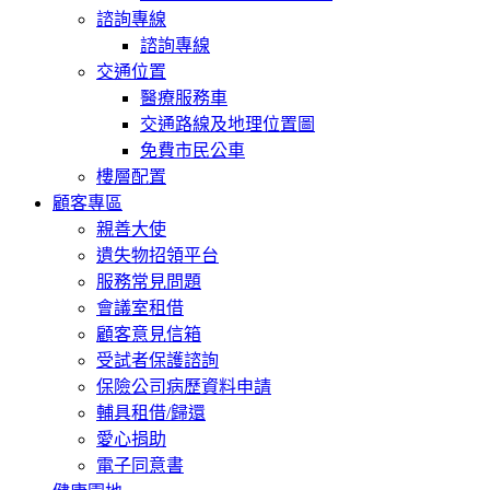
諮詢專線
諮詢專線
交通位置
醫療服務車
交通路線及地理位置圖
免費市民公車
樓層配置
顧客專區
親善大使
遺失物招領平台
服務常見問題
會議室租借
顧客意見信箱
受試者保護諮詢
保險公司病歷資料申請
輔具租借/歸還
愛心捐助
電子同意書