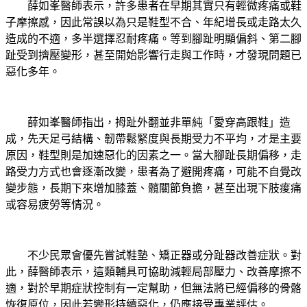
薛如峯醫師表示，許多患者在早期其實只有輕微疼痛或鞋
子摩擦感，因此常誤以為只是鞋型不合、年紀增長或走路太久
造成的不適，多半選擇忍耐疼痛。等到腳趾明顯偏斜、第二腳
趾受到擠壓變形，甚至開始影響行走與工作時，才發現問題已
惡化多年。
薛如峯醫師指出，拇趾外翻並非單純「愛穿高跟鞋」造
成，先天足弓結構、韌帶鬆緊度與長期受力不平均，才是主要
原因，鞋型則是加速惡化的因素之一。當大腳趾長期偏移，走
路受力方式也會逐漸改變，患者為了避開疼痛，可能不自覺改
變步態，長期下來增加膝蓋、髖關節負擔，甚至出現下肢痠痛
或容易疲勞等情況。
不少民眾會優先嘗試鞋墊、矯正器或分趾器改善症狀。對
此，薛醫師表示，這類輔具可協助減輕局部壓力、改善摩擦不
適，對於早期症狀控制有一定幫助，但無法將已經偏移的骨骼
恢復原位，因此若變形持續惡化，仍應接受專業評估。