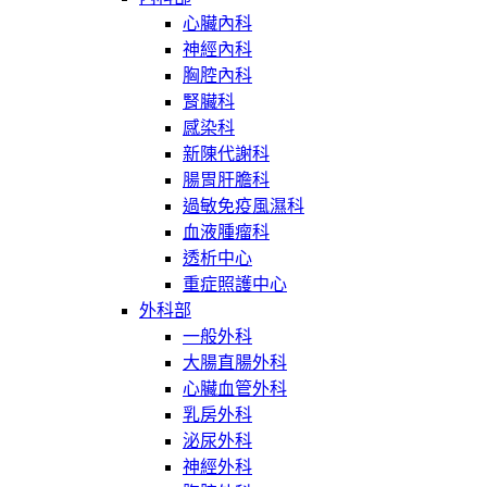
心臟內科
神經內科
胸腔內科
腎臟科
感染科
新陳代謝科
腸胃肝膽科
過敏免疫風濕科
血液腫瘤科
透析中心
重症照護中心
外科部
一般外科
大腸直腸外科
心臟血管外科
乳房外科
泌尿外科
神經外科