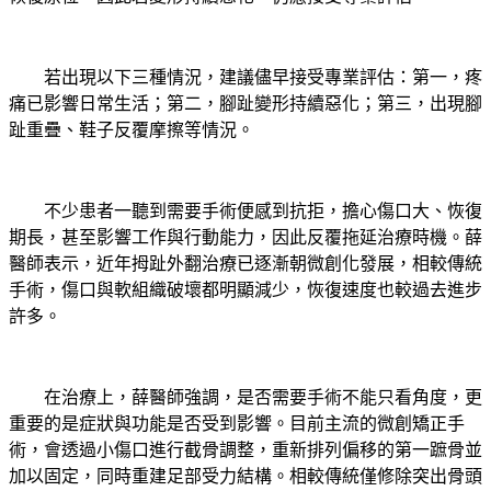
若出現以下三種情況，建議儘早接受專業評估：第一，疼
痛已影響日常生活；第二，腳趾變形持續惡化；第三，出現腳
趾重疊、鞋子反覆摩擦等情況。
不少患者一聽到需要手術便感到抗拒，擔心傷口大、恢復
期長，甚至影響工作與行動能力，因此反覆拖延治療時機。薛
醫師表示，近年拇趾外翻治療已逐漸朝微創化發展，相較傳統
手術，傷口與軟組織破壞都明顯減少，恢復速度也較過去進步
許多。
在治療上，薛醫師強調，是否需要手術不能只看角度，更
重要的是症狀與功能是否受到影響。目前主流的微創矯正手
術，會透過小傷口進行截骨調整，重新排列偏移的第一蹠骨並
加以固定，同時重建足部受力結構。相較傳統僅修除突出骨頭