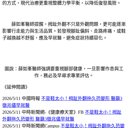
的方式，現代治療更重視整體力學平衡，以降低復發風險。
薛如峯醫師提醒，拇趾外翻不只是外觀問題，更可能逐漸
影響行走能力與生活品質。若發現腳趾偏斜、走路疼痛，或鞋
子越換越不舒服，應及早就醫，避免症狀持續惡化。
圖說：薛如峯醫師強調要重視腳部健康，一旦影響作息與工
作，務必及早尋求專業評估。
《延伸閱讀》
2026/5/11 中國時報
不是鞋太小！拇趾外翻拖久恐變形 醫籲3
徵兆儘早就醫
2026/5/11 中時新聞網-《健康療天室》FB
不是鞋太小！拇趾
外翻拖久恐變形 醫籲3徵兆儘早就醫
2026/5/11 中時新聞網Campus
不是鞋太小！拇趾外翻拖久恐變