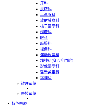
牙科
皮膚科
耳鼻喉科
放射腫瘤科
核子醫學科
婦產科
眼科
麻醉科
復健科
運動醫學科
精神科(身心症門診)
影像醫學科
醫學美容科
病理科
護理單位
醫技單位
特色醫療