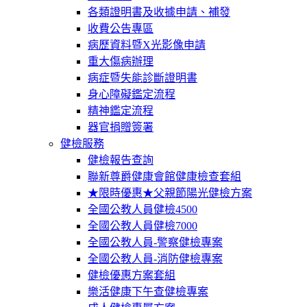
各類證明書及收據申請、補發
收費公告專區
病歷資料暨X光影像申請
重大傷病辦理
病症暨失能診斷證明書
身心障礙鑑定流程
精神鑑定流程
器官捐贈簽署
健檢服務
健檢報告查詢
聯新尊爵健康會館健康檢查套組
★限時優惠★父親節陽光健檢方案
全國公教人員健檢4500
全國公教人員健檢7000
全國公教人員-警察健檢專案
全國公教人員-消防健檢專案
健檢優惠方案套組
樂活健康下午查健檢專案