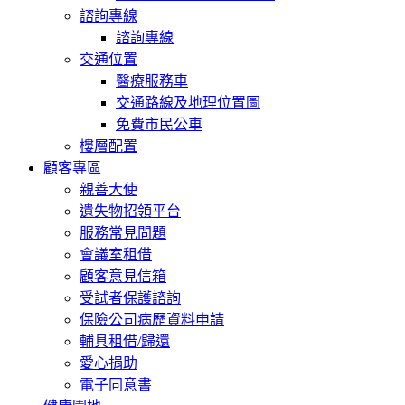
諮詢專線
諮詢專線
交通位置
醫療服務車
交通路線及地理位置圖
免費市民公車
樓層配置
顧客專區
親善大使
遺失物招領平台
服務常見問題
會議室租借
顧客意見信箱
受試者保護諮詢
保險公司病歷資料申請
輔具租借/歸還
愛心捐助
電子同意書