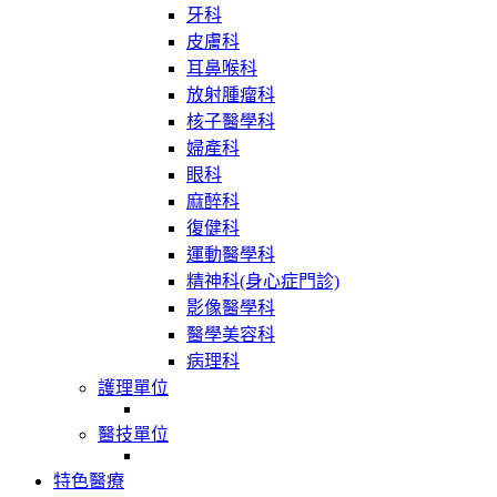
牙科
皮膚科
耳鼻喉科
放射腫瘤科
核子醫學科
婦產科
眼科
麻醉科
復健科
運動醫學科
精神科(身心症門診)
影像醫學科
醫學美容科
病理科
護理單位
醫技單位
特色醫療