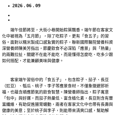
2026 . 06 . 09
端午佳節將至，大街小巷開始粽葉飄香。端午節在客家文
化中被視為「五月節」，除了吃粽子，更有「食五子」的習
俗。面對以糯米製成口感紮實的粽子，聯新國際醫院營養科資
深營養師陳美芳指出，節慶飲食不必深陷「應景」與「熱量」
的兩難拉扯，關鍵不在能不能吃，而是懂得怎麼吃、吃多少跟
如何搭配，才能兼顧美味與健康。
客家端午習俗中的「食五子」，包含粽子、茄子、長豆
（豇豆）、瓠瓜、桃子、李子等應景食材，不僅象徵避邪祈
福，也蘊含順應節氣的飲食智慧。陳營養師指出，粽子寓意
「包中」與好運，而茄子熱量低、富含植化素，長豆則含有豐
富纖維，有助促進腸胃蠕動，兩者在客家文化中也帶有長壽與
健康的美意；至於桃子與李子，則能帶來清爽口感，幫助解