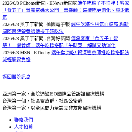
2026/6/8 PChome新聞 - ENews新聞網
端午吃粽子不怕胖！客家
「食五子」營養密碼大公開 營養師：這樣吃更消化、減少脹
氣
2026/6/8 奧丁丁新聞 -桃園電子報
端午吃粽怕脹氣血糖高 聯新
國際醫院營養師傳授正確吃法
2026/6/8 奧丁丁新聞 -台灣好新聞
傳承客家「食五子」智
慧！ 營養師：端午吃粽搭配「午時菜」解膩又助消化
2026/6/8 MSN –ETtoday
端午健康吃! 資深營養師推吃粽搭配法
減輕腸胃負擔
返回醫院訊息
亞洲第一家，全院通過ISO國際品管認證醫療機構
台灣第一個，社區醫療群、社區公衛群
台灣第一家，以全民間力量設立非友邦醫療機構
聯絡我們
人才招募