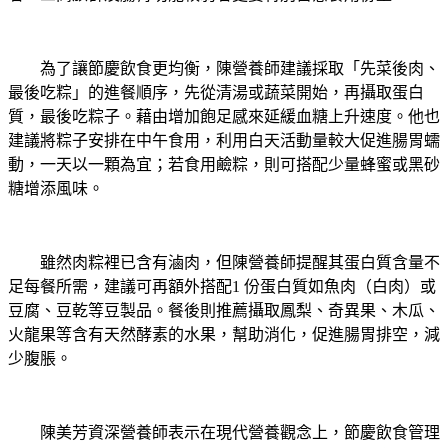
為了讓節慶飲食更均衡，陳營養師建議採取「先菜後肉、
最後吃粽」的進餐順序，先從清湯或蔬菜開始，再攝取蛋白
質，最後吃粽子。藉由增加飽足感來延緩血糖上升速度。他也
建議將粽子安排在中午食用，利用白天活動量較大促進腸胃蠕
動，一天以一顆為宜；若食用鹼粽，則可搭配少量蜂蜜或黑砂
糖增添風味。
雖然肉粽裡已含有滷肉，但陳營養師提醒其蛋白質含量不
足每餐所需，建議可再額外搭配1 份蛋白質如魚肉（白肉）或
豆腐、豆乾等豆製品。餐後則推薦攝取鳳梨、奇異果、木瓜、
火龍果等含有天然酵素的水果，幫助消化，促進腸胃排空，減
少腹脹。
陳美芳資深營養師表示在現代營養觀念上，節慶飲食管理