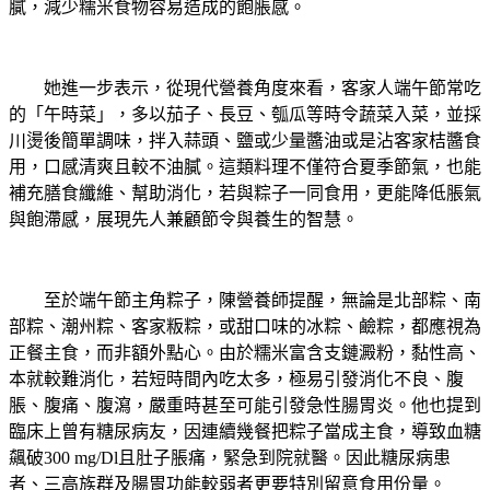
膩，減少糯米食物容易造成的飽脹感。
她進一步表示，從現代營養角度來看，客家人端午節常吃
的「午時菜」，多以茄子、長豆、瓠瓜等時令蔬菜入菜，並採
川燙後簡單調味，拌入蒜頭、鹽或少量醬油或是沾客家桔醬食
用，口感清爽且較不油膩。這類料理不僅符合夏季節氣，也能
補充膳食纖維、幫助消化，若與粽子一同食用，更能降低脹氣
與飽滯感，展現先人兼顧節令與養生的智慧。
至於端午節主角粽子，陳營養師提醒，無論是北部粽、南
部粽、潮州粽、客家粄粽，或甜口味的冰粽、鹼粽，都應視為
正餐主食，而非額外點心。由於糯米富含支鏈澱粉，黏性高、
本就較難消化，若短時間內吃太多，極易引發消化不良、腹
脹、腹痛、腹瀉，嚴重時甚至可能引發急性腸胃炎。他也提到
臨床上曾有糖尿病友，因連續幾餐把粽子當成主食，導致血糖
飆破300 mg/Dl且肚子脹痛，緊急到院就醫。因此糖尿病患
者、三高族群及腸胃功能較弱者更要特別留意食用份量。