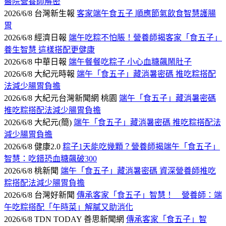
醫院營養師解密
2026/6/8 台灣新生報
客家端午食五子 順應節氣飲食智慧護腸
胃
2026/6/8 經濟日報
端午吃粽不怕脹！營養師揭客家「食五子」
養生智慧 這樣搭配更健康
2026/6/8 中華日報
端午餐餐吃粽子 小心血糖飆鬧肚子
2026/6/8 大紀元時報
端午「食五子」藏消暑密碼 推吃粽搭配
法減少腸胃負擔
2026/6/8 大紀元台灣新聞網 桃園
端午「食五子」藏消暑密碼
推吃粽搭配法減少腸胃負擔
2026/6/8 大紀元(簡)
端午「食五子」藏消暑密碼 推吃粽搭配法
減少腸胃負擔
2026/6/8 健康2.0
粽子1天能吃幾顆？營養師揭端午「食五子」
智慧：吃錯恐血糖飆破300
2026/6/8 桃新聞
端午「食五子」藏消暑密碼 資深營養師推吃
粽搭配法減少腸胃負擔
2026/6/8 台灣好新聞
傳承客家「食五子」智慧！ 營養師：端
午吃粽搭配「午時菜」解膩又助消化
2026/6/8 TDN TODAY 善思新聞網
傳承客家「食五子」智