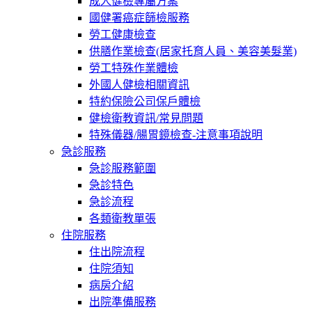
成人健檢專屬方案
國健署癌症篩檢服務
勞工健康檢查
供膳作業檢查(居家托育人員、美容美髮業)
勞工特殊作業體檢
外國人健檢相關資訊
特約保險公司保戶體檢
健檢衛教資訊/常見問題
特殊儀器/腸胃鏡檢查-注意事項說明
急診服務
急診服務範圍
急診特色
急診流程
各類衛教單張
住院服務
住出院流程
住院須知
病房介紹
出院準備服務