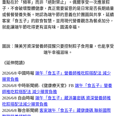
重點在於「頻率」而非「絕對禁止」。偶爾享受一次應景粽
子，不會破壞整體健康，真正需要留意的是日常是否長期過量
或餐餐營養失衡。她認為端午節的意義在於團圓與共享，延續
客家「食五子」的飲食智慧，並用現代營養觀念為餐桌加分，
就能讓端午節吃得更有滋有味，圓滿幸福。
圖說：陳美芳資深營養師提醒只要控制粽子食用量，也能享受
端午幸福滋味。
《延伸閱讀》
2026/6/8 中國時報
端午「食五子」營養師推吃粽搭配法 減少
腸胃負擔
2026/6/8 中時新聞網-《健康療天室》FB
端午「食五子」營養
師推吃粽搭配法 減少腸胃負擔
2026/6/8 自由時報
端午「食五子」藏消暑密碼 資深營養師推
吃粽搭配法減少腸胃負擔
2026/6/8 聯合新聞網
客家端午「食五子」藏健康碼 聯新國際