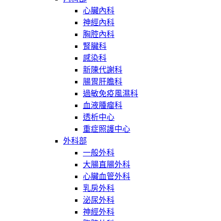
心臟內科
神經內科
胸腔內科
腎臟科
感染科
新陳代謝科
腸胃肝膽科
過敏免疫風濕科
血液腫瘤科
透析中心
重症照護中心
外科部
一般外科
大腸直腸外科
心臟血管外科
乳房外科
泌尿外科
神經外科