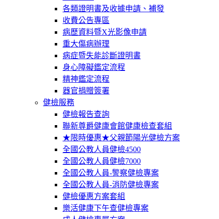
各類證明書及收據申請、補發
收費公告專區
病歷資料暨X光影像申請
重大傷病辦理
病症暨失能診斷證明書
身心障礙鑑定流程
精神鑑定流程
器官捐贈簽署
健檢服務
健檢報告查詢
聯新尊爵健康會館健康檢查套組
★限時優惠★父親節陽光健檢方案
全國公教人員健檢4500
全國公教人員健檢7000
全國公教人員-警察健檢專案
全國公教人員-消防健檢專案
健檢優惠方案套組
樂活健康下午查健檢專案