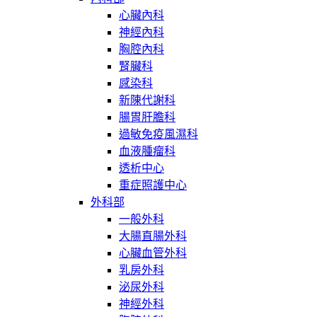
心臟內科
神經內科
胸腔內科
腎臟科
感染科
新陳代謝科
腸胃肝膽科
過敏免疫風濕科
血液腫瘤科
透析中心
重症照護中心
外科部
一般外科
大腸直腸外科
心臟血管外科
乳房外科
泌尿外科
神經外科