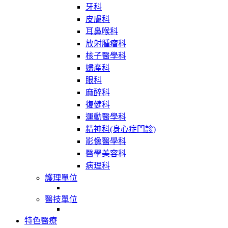
牙科
皮膚科
耳鼻喉科
放射腫瘤科
核子醫學科
婦產科
眼科
麻醉科
復健科
運動醫學科
精神科(身心症門診)
影像醫學科
醫學美容科
病理科
護理單位
醫技單位
特色醫療