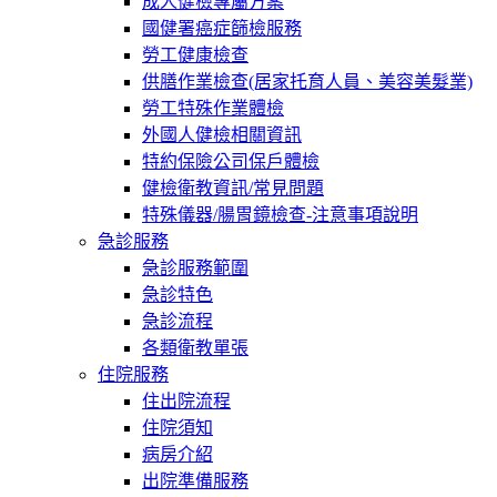
成人健檢專屬方案
國健署癌症篩檢服務
勞工健康檢查
供膳作業檢查(居家托育人員、美容美髮業)
勞工特殊作業體檢
外國人健檢相關資訊
特約保險公司保戶體檢
健檢衛教資訊/常見問題
特殊儀器/腸胃鏡檢查-注意事項說明
急診服務
急診服務範圍
急診特色
急診流程
各類衛教單張
住院服務
住出院流程
住院須知
病房介紹
出院準備服務