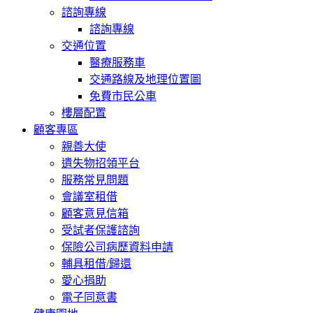
諮詢專線
諮詢專線
交通位置
醫療服務車
交通路線及地理位置圖
免費市民公車
樓層配置
顧客專區
親善大使
遺失物招領平台
服務常見問題
會議室租借
顧客意見信箱
受試者保護諮詢
保險公司病歷資料申請
輔具租借/歸還
愛心捐助
電子同意書