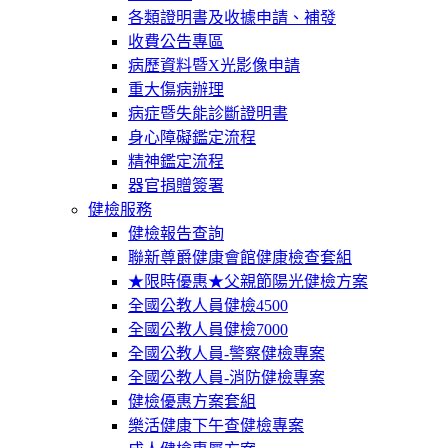
各類證明書及收據申請、補發
收費公告專區
病歷資料暨X光影像申請
重大傷病辦理
病症暨失能診斷證明書
身心障礙鑑定流程
精神鑑定流程
器官捐贈簽署
健檢服務
健檢報告查詢
聯新尊爵健康會館健康檢查套組
★限時優惠★父親節陽光健檢方案
全國公教人員健檢4500
全國公教人員健檢7000
全國公教人員-警察健檢專案
全國公教人員-消防健檢專案
健檢優惠方案套組
樂活健康下午查健檢專案