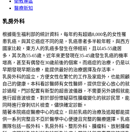
衛教專區
醫療新知
乳房外科
根據衛生福利部的統計資料，每年約有超過8,000名的女性罹
患乳癌。與其它癌症不同的是，乳癌患者多半較年輕，與西方
國家比較，東方人的乳癌多發生在停經前，且以45-55歲居
多，其次為55-65歲。近年來更發現在35-45歲發生乳癌的機率
增高，甚至有偶發在30歲前後的個案。而癌症的治療，仍是以
早期發現早期治療，能提供最好的治療選擇及存活率。
乳房外科的設立，方便女性在繁忙的工作及家庭外，也能照顧
自己的健康。本科看診醫師有女性醫師，提供您安心放心的就
診過程，門診配置有新型的超音波儀器，不需要另外請假就能
進行超音波檢查，對於部份懷疑惡性腫瘤變化的就診民眾，能
同時進行穿刺切片檢查，儘快確定診斷。
隨著本院癌症醫療中心的成立，目前乳癌的治療及追蹤都能提
供一系列完整且不亞於醫學中心便捷且完整的醫療選擇。乳癌
團隊包括一般外科、乳房外科、整形外科、腫瘤科、放射腫瘤