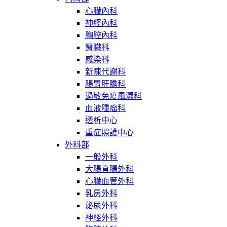
心臟內科
神經內科
胸腔內科
腎臟科
感染科
新陳代謝科
腸胃肝膽科
過敏免疫風濕科
血液腫瘤科
透析中心
重症照護中心
外科部
一般外科
大腸直腸外科
心臟血管外科
乳房外科
泌尿外科
神經外科