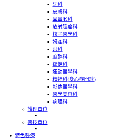
牙科
皮膚科
耳鼻喉科
放射腫瘤科
核子醫學科
婦產科
眼科
麻醉科
復健科
運動醫學科
精神科(身心症門診)
影像醫學科
醫學美容科
病理科
護理單位
醫技單位
特色醫療