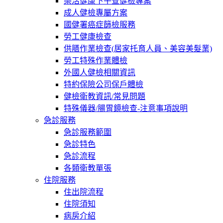
樂活健康下午查健檢專案
成人健檢專屬方案
國健署癌症篩檢服務
勞工健康檢查
供膳作業檢查(居家托育人員、美容美髮業)
勞工特殊作業體檢
外國人健檢相關資訊
特約保險公司保戶體檢
健檢衛教資訊/常見問題
特殊儀器/腸胃鏡檢查-注意事項說明
急診服務
急診服務範圍
急診特色
急診流程
各類衛教單張
住院服務
住出院流程
住院須知
病房介紹