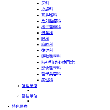
牙科
皮膚科
耳鼻喉科
放射腫瘤科
核子醫學科
婦產科
眼科
麻醉科
復健科
運動醫學科
精神科(身心症門診)
影像醫學科
醫學美容科
病理科
護理單位
醫技單位
特色醫療