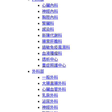
心臟內科
神經內科
胸腔內科
腎臟科
感染科
新陳代謝科
腸胃肝膽科
過敏免疫風濕科
血液腫瘤科
透析中心
重症照護中心
外科部
一般外科
大腸直腸外科
心臟血管外科
乳房外科
泌尿外科
神經外科