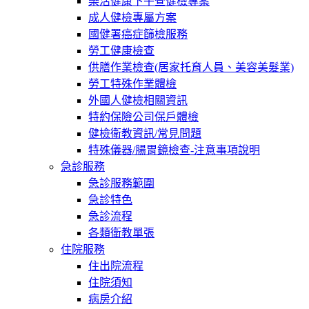
樂活健康下午查健檢專案
成人健檢專屬方案
國健署癌症篩檢服務
勞工健康檢查
供膳作業檢查(居家托育人員、美容美髮業)
勞工特殊作業體檢
外國人健檢相關資訊
特約保險公司保戶體檢
健檢衛教資訊/常見問題
特殊儀器/腸胃鏡檢查-注意事項說明
急診服務
急診服務範圍
急診特色
急診流程
各類衛教單張
住院服務
住出院流程
住院須知
病房介紹