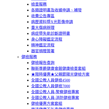
檢查服務
各類證明書及收據申請、補發
收費公告專區
病歷資料暨X光影像申請
重大傷病辦理
病症暨失能診斷證明書
身心障礙鑑定流程
精神鑑定流程
器官捐贈簽署
健檢服務
健檢報告查詢
聯新尊爵健康會館健康檢查套組
★限時優惠★父親節陽光健檢方案
全國公教人員健檢4500
全國公教人員健檢7000
全國公教人員-警察健檢專案
全國公教人員-消防健檢專案
健檢優惠方案套組