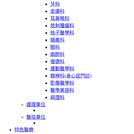
牙科
皮膚科
耳鼻喉科
放射腫瘤科
核子醫學科
婦產科
眼科
麻醉科
復健科
運動醫學科
精神科(身心症門診)
影像醫學科
醫學美容科
病理科
護理單位
醫技單位
特色醫療