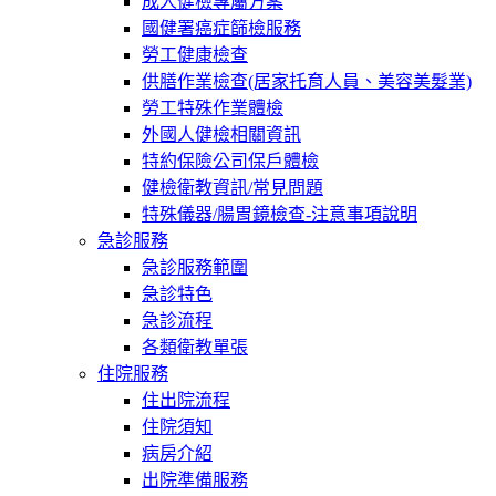
成人健檢專屬方案
國健署癌症篩檢服務
勞工健康檢查
供膳作業檢查(居家托育人員、美容美髮業)
勞工特殊作業體檢
外國人健檢相關資訊
特約保險公司保戶體檢
健檢衛教資訊/常見問題
特殊儀器/腸胃鏡檢查-注意事項說明
急診服務
急診服務範圍
急診特色
急診流程
各類衛教單張
住院服務
住出院流程
住院須知
病房介紹
出院準備服務