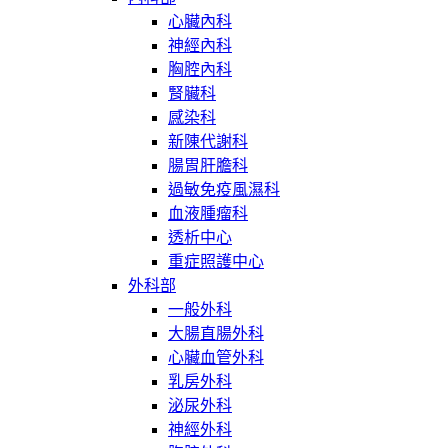
心臟內科
神經內科
胸腔內科
腎臟科
感染科
新陳代謝科
腸胃肝膽科
過敏免疫風濕科
血液腫瘤科
透析中心
重症照護中心
外科部
一般外科
大腸直腸外科
心臟血管外科
乳房外科
泌尿外科
神經外科