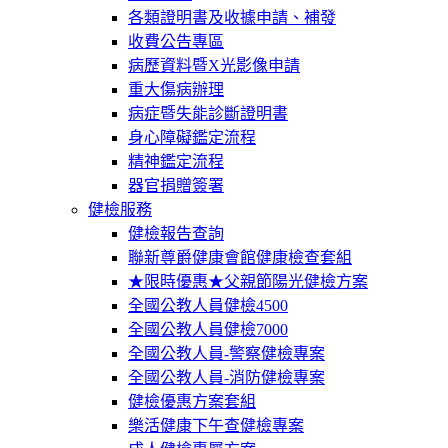
各類證明書及收據申請、補發
收費公告專區
病歷資料暨X光影像申請
重大傷病辦理
病症暨失能診斷證明書
身心障礙鑑定流程
精神鑑定流程
器官捐贈簽署
健檢服務
健檢報告查詢
聯新尊爵健康會館健康檢查套組
★限時優惠★父親節陽光健檢方案
全國公教人員健檢4500
全國公教人員健檢7000
全國公教人員-警察健檢專案
全國公教人員-消防健檢專案
健檢優惠方案套組
樂活健康下午查健檢專案