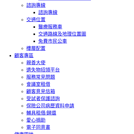
諮詢專線
諮詢專線
交通位置
醫療服務車
交通路線及地理位置圖
免費市民公車
樓層配置
顧客專區
親善大使
遺失物招領平台
服務常見問題
會議室租借
顧客意見信箱
受試者保護諮詢
保險公司病歷資料申請
輔具租借/歸還
愛心捐助
電子同意書