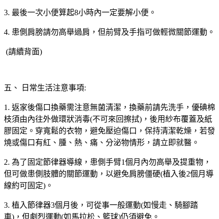
3. 最後一次小便算起8小時內一定要解小便。
4. 患側肩膀請勿高舉過肩，但前臂及手指可做輕微關節運動。
(請續背面)
五、 日常生活注意事項:
1. 返家後傷口換藥需注意無菌清潔，換藥前請先洗手，優碘棉
枝須由內往外做環狀消毒(不可來回擦拭)，後用紗布覆蓋及紙
膠固定。穿寬鬆的衣物，避免壓迫傷口，保持清潔乾燥，若發
燒或傷口有紅、腫、熱、痛、分泌物情形，請立即就醫。
2. 為了固定節律器導線，患側手臂1個月內勿高舉及提重物，
但可做患側肢體的關節運動，以避免肩膀僵硬(植入後2個月導
線約可固定)。
3. 植入節律器3個月後，可從事一般運動(如慢走、騎腳踏
車)，但劇烈運動(如馬拉松、籃球)仍須避免。