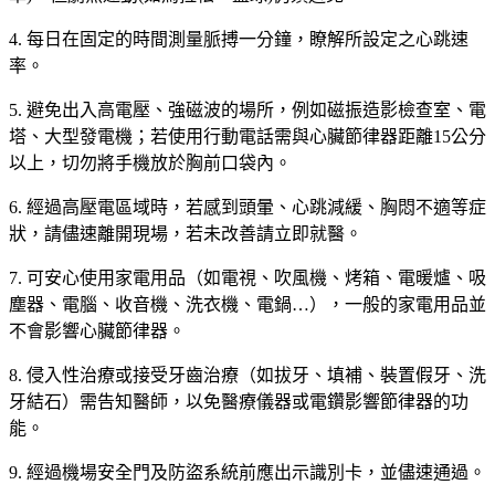
4. 每日在固定的時間測量脈搏一分鐘，瞭解所設定之心跳速
率。
5. 避免出入高電壓、強磁波的場所，例如磁振造影檢查室、電
塔、大型發電機；若使用行動電話需與心臟節律器距離15公分
以上，切勿將手機放於胸前口袋內。
6. 經過高壓電區域時，若感到頭暈、心跳減緩、胸悶不適等症
狀，請儘速離開現場，若未改善請立即就醫。
7. 可安心使用家電用品（如電視、吹風機、烤箱、電暖爐、吸
塵器、電腦、收音機、洗衣機、電鍋…），一般的家電用品並
不會影響心臟節律器。
8. 侵入性治療或接受牙齒治療（如拔牙、填補、裝置假牙、洗
牙結石）需告知醫師，以免醫療儀器或電鑽影響節律器的功
能。
9. 經過機場安全門及防盜系統前應出示識別卡，並儘速通過。