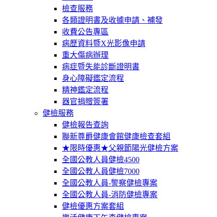
檢查服務
各類證明書及收據申請、補發
收費公告專區
病歷資料暨X光影像申請
重大傷病辦理
病症暨失能診斷證明書
身心障礙鑑定流程
精神鑑定流程
器官捐贈簽署
健檢服務
健檢報告查詢
聯新尊爵健康會館健康檢查套組
★限時優惠★父親節陽光健檢方案
全國公教人員健檢4500
全國公教人員健檢7000
全國公教人員-警察健檢專案
全國公教人員-消防健檢專案
健檢優惠方案套組