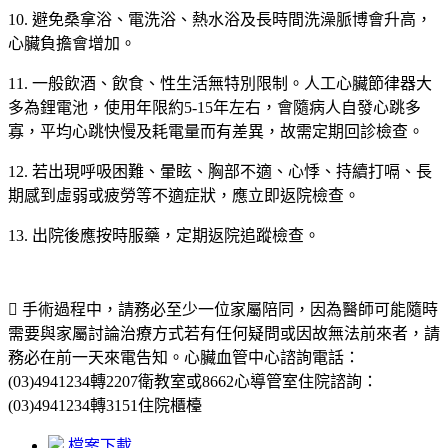
10. 避免桑拿浴、電洗浴、熱水浴及長時間洗澡脈博會升高，
心臟負擔會增加。
11. 一般飲酒、飲食、性生活無特別限制。人工心臟節律器大
多為鋰電池，使用年限約5-15年左右，會隨病人自發心跳多
寡，平均心跳快慢及耗電量而有差異，故需定期回診檢查。
12. 若出現呼吸困難、暈眩、胸部不適、心悸、持續打嗝、長
期感到虛弱或疲勞等不適症狀，應立即返院檢查。
13. 出院後應按時服藥，定期返院追蹤檢查。
 手術過程中，請務必至少一位家屬陪同，因為醫師可能隨時
需要與家屬討論治療方式若有任何疑問或因故無法前來者，請
務必在前一天來電告知。心臟血管中心諮詢電話：
(03)4941234轉2207衛教室或8662心導管室住院諮詢：
(03)4941234轉3151住院櫃檯
檔案下載