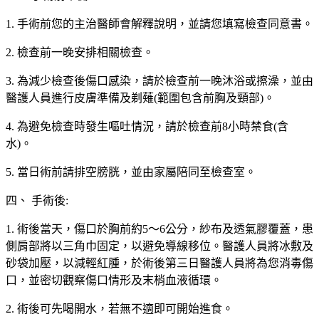
1. 手術前您的主治醫師會解釋說明，並請您填寫檢查同意書。
2. 檢查前一晚安排相關檢查。
3. 為減少檢查後傷口感染，請於檢查前一晚沐浴或擦澡，並由
醫護人員進行皮膚準備及剃薙(範圍包含前胸及頸部)。
4. 為避免檢查時發生嘔吐情況，請於檢查前8小時禁食(含
水)。
5. 當日術前請排空膀胱，並由家屬陪同至檢查室。
四、 手術後:
1. 術後當天，傷口於胸前約5～6公分，紗布及透氣膠覆蓋，患
側肩部將以三角巾固定，以避免導線移位。醫護人員將冰敷及
砂袋加壓，以減輕紅腫，於術後第三日醫護人員將為您消毒傷
口，並密切觀察傷口情形及末梢血液循環。
2. 術後可先喝開水，若無不適即可開始進食。