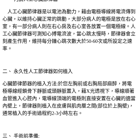
人工心臟節律器是以電池為動力，藉由電極導線將電流傳到
心臟，以維持心臟正常的跳動，大部分病人的電極是放在右心
室，有一部分病人則在右心房及右心室各放置一個電極線。人
工心臟節律器可測知心搏電流波，當心跳太慢時，節律器會立
刻產生作用，維持每分鐘心跳次數大於50-60次或所設定之速
率。
二、 永久性人工節律器如何植入
心臟節律節器的植入方法:於您左胸前或右胸局部麻醉，將電
極導線經鎖骨下靜脈或頭靜脈置入，藉X光透視下，導線順著
血管進入心腔內，電導線頂端的電極則直接安置在心臟的適當
內壁上，節律器則植入在皮膚與肌肉層之間(部位於上胸壁)，
通常植入的手術過程約2-3小時左右。
三、 手術前準備: