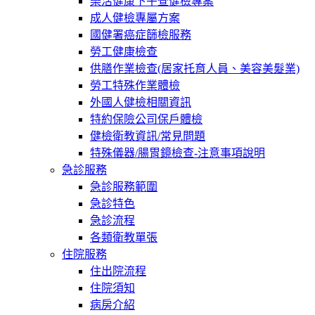
樂活健康下午查健檢專案
成人健檢專屬方案
國健署癌症篩檢服務
勞工健康檢查
供膳作業檢查(居家托育人員、美容美髮業)
勞工特殊作業體檢
外國人健檢相關資訊
特約保險公司保戶體檢
健檢衛教資訊/常見問題
特殊儀器/腸胃鏡檢查-注意事項說明
急診服務
急診服務範圍
急診特色
急診流程
各類衛教單張
住院服務
住出院流程
住院須知
病房介紹