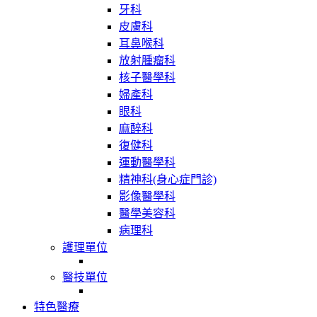
牙科
皮膚科
耳鼻喉科
放射腫瘤科
核子醫學科
婦產科
眼科
麻醉科
復健科
運動醫學科
精神科(身心症門診)
影像醫學科
醫學美容科
病理科
護理單位
醫技單位
特色醫療