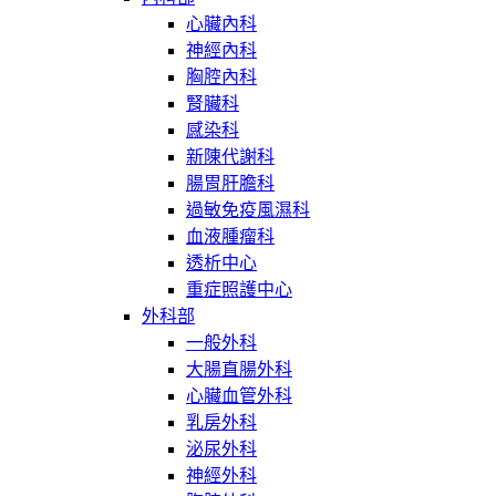
心臟內科
神經內科
胸腔內科
腎臟科
感染科
新陳代謝科
腸胃肝膽科
過敏免疫風濕科
血液腫瘤科
透析中心
重症照護中心
外科部
一般外科
大腸直腸外科
心臟血管外科
乳房外科
泌尿外科
神經外科