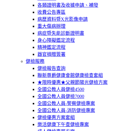
各類證明書及收據申請、補發
收費公告專區
病歷資料暨X光影像申請
重大傷病辦理
病症暨失能診斷證明書
身心障礙鑑定流程
精神鑑定流程
器官捐贈簽署
健檢服務
健檢報告查詢
聯新尊爵健康會館健康檢查套組
★限時優惠★父親節陽光健檢方案
全國公教人員健檢4500
全國公教人員健檢7000
全國公教人員-警察健檢專案
全國公教人員-消防健檢專案
健檢優惠方案套組
樂活健康下午查健檢專案