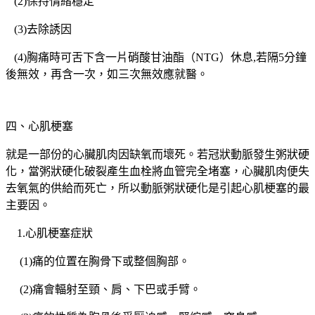
(2)保持情緒穩定
(3)去除誘因
(4)胸痛時可舌下含一片硝酸甘油酯（NTG）休息,若隔5分鐘
後無效，再含一次，如三次無效應就醫。
四、心肌梗塞
就是一部份的心臟肌肉因缺氧而壞死。若冠狀動脈發生粥狀硬
化，當粥狀硬化破裂產生血栓將血管完全堵塞，心臟肌肉便失
去氧氣的供給而死亡，所以動脈粥狀硬化是引起心肌梗塞的最
主要因。
1.心肌梗塞症狀
(1)痛的位置在胸骨下或整個胸部。
(2)痛會輻射至頸、肩、下巴或手臂。