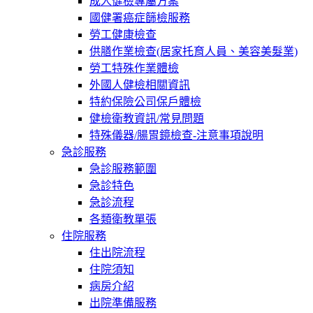
成人健檢專屬方案
國健署癌症篩檢服務
勞工健康檢查
供膳作業檢查(居家托育人員、美容美髮業)
勞工特殊作業體檢
外國人健檢相關資訊
特約保險公司保戶體檢
健檢衛教資訊/常見問題
特殊儀器/腸胃鏡檢查-注意事項說明
急診服務
急診服務範圍
急診特色
急診流程
各類衛教單張
住院服務
住出院流程
住院須知
病房介紹
出院準備服務