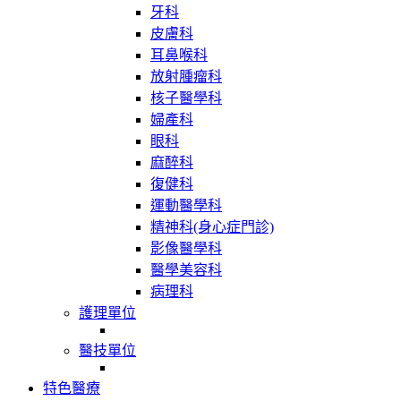
牙科
皮膚科
耳鼻喉科
放射腫瘤科
核子醫學科
婦產科
眼科
麻醉科
復健科
運動醫學科
精神科(身心症門診)
影像醫學科
醫學美容科
病理科
護理單位
醫技單位
特色醫療