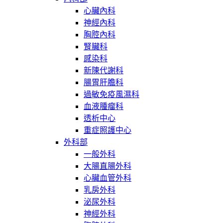
心臟內科
神經內科
胸腔內科
腎臟科
感染科
新陳代謝科
腸胃肝膽科
過敏免疫風濕科
血液腫瘤科
透析中心
重症照護中心
外科部
一般外科
大腸直腸外科
心臟血管外科
乳房外科
泌尿外科
神經外科