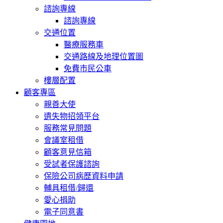
諮詢專線
諮詢專線
交通位置
醫療服務車
交通路線及地理位置圖
免費市民公車
樓層配置
顧客專區
親善大使
遺失物招領平台
服務常見問題
會議室租借
顧客意見信箱
受試者保護諮詢
保險公司病歷資料申請
輔具租借/歸還
愛心捐助
電子同意書