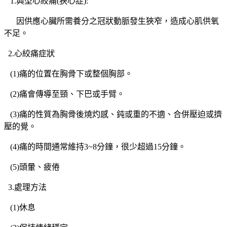
1.典型心絞痛(狹心症):
因供應心臟所需養分之冠狀動脈發生狹窄，造成心肌供氧
不足。
2.心絞痛症狀
(1)痛的位置在胸骨下或整個胸部。
(2)痛會傳導至頸、下巴或手臂。
(3)痛的性質為胸骨後燒灼感、鈍或重的不適、合併壓迫或擠
壓的覺。
(4)痛的時間通常維持3~8分鐘，很少超過15分鐘。
(5)頭暈、疲倦
3.處理方法
(1)休息