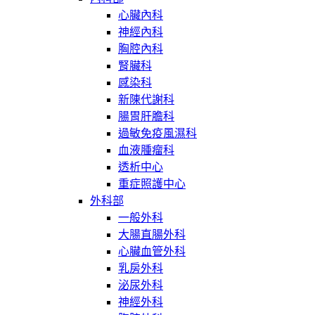
心臟內科
神經內科
胸腔內科
腎臟科
感染科
新陳代謝科
腸胃肝膽科
過敏免疫風濕科
血液腫瘤科
透析中心
重症照護中心
外科部
一般外科
大腸直腸外科
心臟血管外科
乳房外科
泌尿外科
神經外科