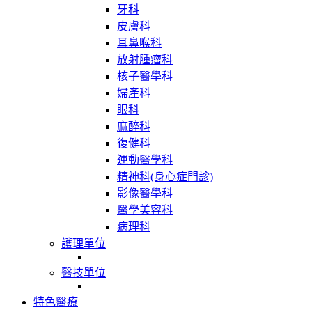
牙科
皮膚科
耳鼻喉科
放射腫瘤科
核子醫學科
婦產科
眼科
麻醉科
復健科
運動醫學科
精神科(身心症門診)
影像醫學科
醫學美容科
病理科
護理單位
醫技單位
特色醫療