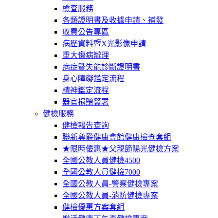
檢查服務
各類證明書及收據申請、補發
收費公告專區
病歷資料暨X光影像申請
重大傷病辦理
病症暨失能診斷證明書
身心障礙鑑定流程
精神鑑定流程
器官捐贈簽署
健檢服務
健檢報告查詢
聯新尊爵健康會館健康檢查套組
★限時優惠★父親節陽光健檢方案
全國公教人員健檢4500
全國公教人員健檢7000
全國公教人員-警察健檢專案
全國公教人員-消防健檢專案
健檢優惠方案套組