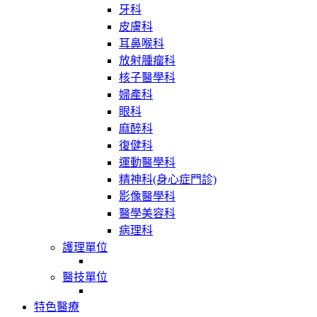
牙科
皮膚科
耳鼻喉科
放射腫瘤科
核子醫學科
婦產科
眼科
麻醉科
復健科
運動醫學科
精神科(身心症門診)
影像醫學科
醫學美容科
病理科
護理單位
醫技單位
特色醫療