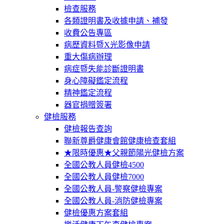
檢查服務
各類證明書及收據申請、補發
收費公告專區
病歷資料暨X光影像申請
重大傷病辦理
病症暨失能診斷證明書
身心障礙鑑定流程
精神鑑定流程
器官捐贈簽署
健檢服務
健檢報告查詢
聯新尊爵健康會館健康檢查套組
★限時優惠★父親節陽光健檢方案
全國公教人員健檢4500
全國公教人員健檢7000
全國公教人員-警察健檢專案
全國公教人員-消防健檢專案
健檢優惠方案套組