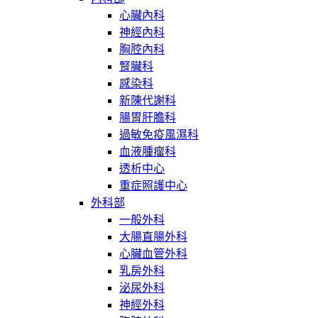
心臟內科
神經內科
胸腔內科
腎臟科
感染科
新陳代謝科
腸胃肝膽科
過敏免疫風濕科
血液腫瘤科
透析中心
重症照護中心
外科部
一般外科
大腸直腸外科
心臟血管外科
乳房外科
泌尿外科
神經外科