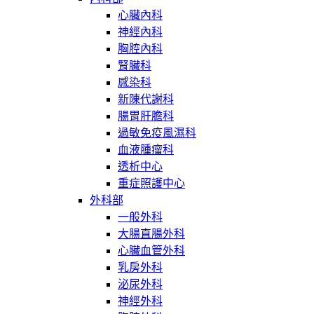
心臟內科
神經內科
胸腔內科
腎臟科
感染科
新陳代謝科
腸胃肝膽科
過敏免疫風濕科
血液腫瘤科
透析中心
重症照護中心
外科部
一般外科
大腸直腸外科
心臟血管外科
乳房外科
泌尿外科
神經外科