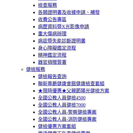
檢查服務
各類證明書及收據申請、補發
收費公告專區
病歷資料暨X光影像申請
重大傷病辦理
病症暨失能診斷證明書
身心障礙鑑定流程
精神鑑定流程
器官捐贈簽署
健檢服務
健檢報告查詢
聯新尊爵健康會館健康檢查套組
★限時優惠★父親節陽光健檢方案
全國公教人員健檢4500
全國公教人員健檢7000
全國公教人員-警察健檢專案
全國公教人員-消防健檢專案
健檢優惠方案套組