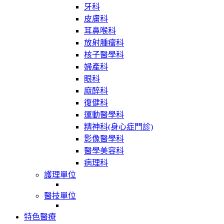
牙科
皮膚科
耳鼻喉科
放射腫瘤科
核子醫學科
婦產科
眼科
麻醉科
復健科
運動醫學科
精神科(身心症門診)
影像醫學科
醫學美容科
病理科
護理單位
醫技單位
特色醫療