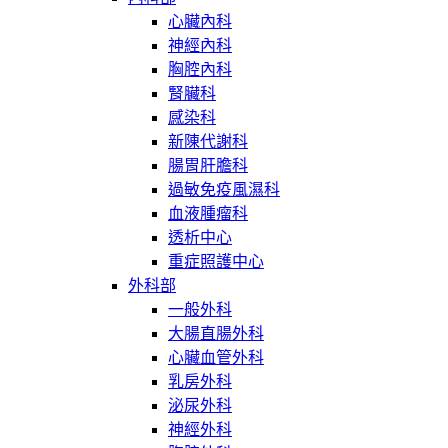
心臟內科
神經內科
胸腔內科
腎臟科
感染科
新陳代謝科
腸胃肝膽科
過敏免疫風濕科
血液腫瘤科
透析中心
重症照護中心
外科部
一般外科
大腸直腸外科
心臟血管外科
乳房外科
泌尿外科
神經外科