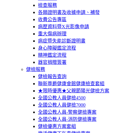
檢查服務
各類證明書及收據申請、補發
收費公告專區
病歷資料暨X光影像申請
重大傷病辦理
病症暨失能診斷證明書
身心障礙鑑定流程
精神鑑定流程
器官捐贈簽署
健檢服務
健檢報告查詢
聯新尊爵健康會館健康檢查套組
★限時優惠★父親節陽光健檢方案
全國公教人員健檢4500
全國公教人員健檢7000
全國公教人員-警察健檢專案
全國公教人員-消防健檢專案
健檢優惠方案套組