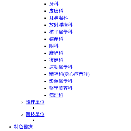
牙科
皮膚科
耳鼻喉科
放射腫瘤科
核子醫學科
婦產科
眼科
麻醉科
復健科
運動醫學科
精神科(身心症門診)
影像醫學科
醫學美容科
病理科
護理單位
醫技單位
特色醫療