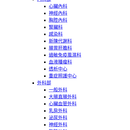
心臟內科
神經內科
胸腔內科
腎臟科
感染科
新陳代謝科
腸胃肝膽科
過敏免疫風濕科
血液腫瘤科
透析中心
重症照護中心
外科部
一般外科
大腸直腸外科
心臟血管外科
乳房外科
泌尿外科
神經外科