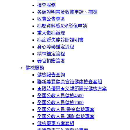
檢查服務
各類證明書及收據申請、補發
收費公告專區
病歷資料暨X光影像申請
重大傷病辦理
病症暨失能診斷證明書
身心障礙鑑定流程
精神鑑定流程
器官捐贈簽署
健檢服務
健檢報告查詢
聯新尊爵健康會館健康檢查套組
★限時優惠★父親節陽光健檢方案
全國公教人員健檢4500
全國公教人員健檢7000
全國公教人員-警察健檢專案
全國公教人員-消防健檢專案
健檢優惠方案套組