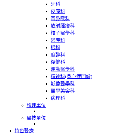
牙科
皮膚科
耳鼻喉科
放射腫瘤科
核子醫學科
婦產科
眼科
麻醉科
復健科
運動醫學科
精神科(身心症門診)
影像醫學科
醫學美容科
病理科
護理單位
醫技單位
特色醫療