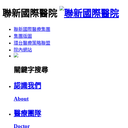
聯新國際醫院
聯新國際醫療集團
集團版圖
環台醫療策略聯盟
院內網站
關鍵字搜尋
認識我們
About
醫療團隊
Doctor