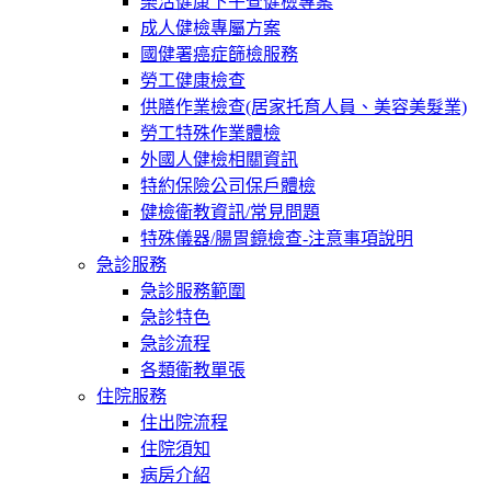
樂活健康下午查健檢專案
成人健檢專屬方案
國健署癌症篩檢服務
勞工健康檢查
供膳作業檢查(居家托育人員、美容美髮業)
勞工特殊作業體檢
外國人健檢相關資訊
特約保險公司保戶體檢
健檢衛教資訊/常見問題
特殊儀器/腸胃鏡檢查-注意事項說明
急診服務
急診服務範圍
急診特色
急診流程
各類衛教單張
住院服務
住出院流程
住院須知
病房介紹