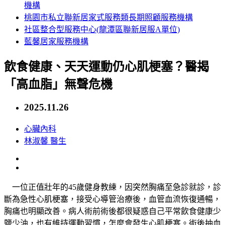
機構
桃園市私立聯新居家式服務類長期照顧服務機構
社區整合型服務中心(龍潭區聯新居服A單位)
藍馨居家服務機構
飲食健康、天天運動仍心肌梗塞？醫揭
「高血脂」無聲危機
2025.11.26
心臟內科
林淑馨
醫生
一位正值壯年的45歲健身教練，因突然胸痛至急診就診，診
斷為急性心肌梗塞，接受心導管治療後，血管血流恢復通暢，
胸痛也明顯改善。病人術前術後都很疑惑自己平常飲食健康少
鹽少油，也有維持運動習慣，怎麼會發生心肌梗塞。術後抽血