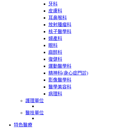
牙科
皮膚科
耳鼻喉科
放射腫瘤科
核子醫學科
婦產科
眼科
麻醉科
復健科
運動醫學科
精神科(身心症門診)
影像醫學科
醫學美容科
病理科
護理單位
醫技單位
特色醫療