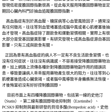
發現低密度膽固醇指數很高，從此每天服用降膽固醇藥物並定
期回心臟內科門診抽血追蹤膽固醇指數。
高血脂症有別於高血壓、糖尿病等心血管風險因子，通常沒
有任何徵兆，往往等到血管堵塞造成腦中風或者心肌梗塞後抽
血才發現。高血脂症除了跟飲食和運動習慣相關，實際上有很
大部分是受基因變異影響。有研究發現七成高血脂症源自基因
影響，只有三成與飲食有關。
正因為患有高血脂症的病人不一定有不良生活飲食習慣，也
沒有任何症狀，往往沒有病識感，不容易接受降膽固醇藥物治
療。加上網路上流傳各種針對降膽固醇藥物副作用的錯誤訊
息，導致要讓病人乖乖服用藥物產生很大的阻力，往往等到心
肌梗塞後造成心臟衰竭，或者腦中風導致半身癱瘓無法恢復，
才後悔當初沒有好好控制膽固醇。
目前市面上有四種降膽固醇藥物，包括第一線的史他汀
（Statin），第二線有膽固醇吸收抑制劑（Ezetimibe）、
PCSK9 抑制劑與最新研發的貝培多酸(Bempedoic acid) 。史他