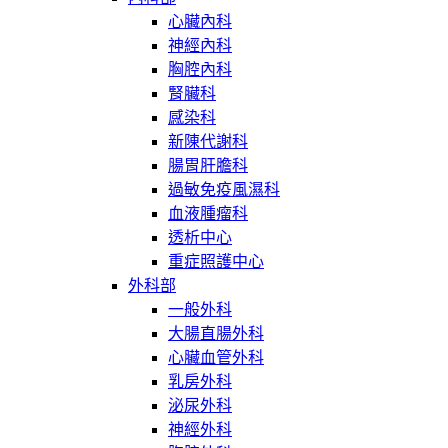
心臟內科
神經內科
胸腔內科
腎臟科
感染科
新陳代謝科
腸胃肝膽科
過敏免疫風濕科
血液腫瘤科
透析中心
重症照護中心
外科部
一般外科
大腸直腸外科
心臟血管外科
乳房外科
泌尿外科
神經外科