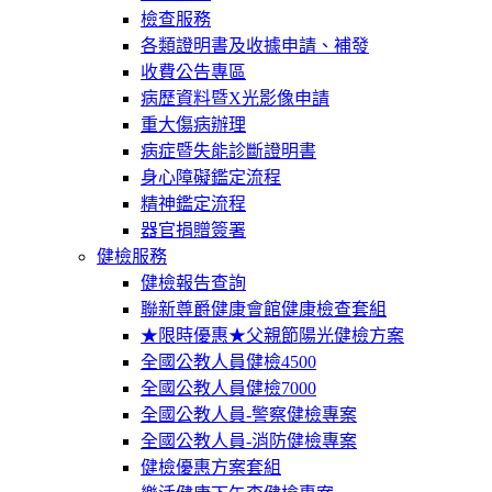
檢查服務
各類證明書及收據申請、補發
收費公告專區
病歷資料暨X光影像申請
重大傷病辦理
病症暨失能診斷證明書
身心障礙鑑定流程
精神鑑定流程
器官捐贈簽署
健檢服務
健檢報告查詢
聯新尊爵健康會館健康檢查套組
★限時優惠★父親節陽光健檢方案
全國公教人員健檢4500
全國公教人員健檢7000
全國公教人員-警察健檢專案
全國公教人員-消防健檢專案
健檢優惠方案套組