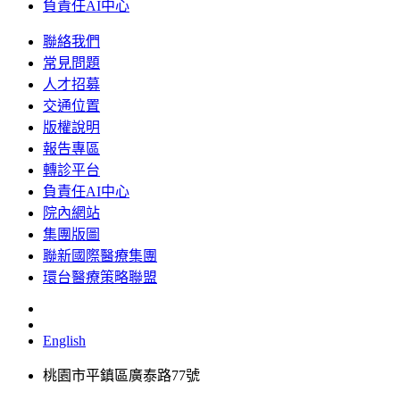
負責任AI中心
聯絡我們
常見問題
人才招募
交通位置
版權說明
報告專區
轉診平台
負責任AI中心
院內網站
集團版圖
聯新國際醫療集團
環台醫療策略聯盟
English
桃園市平鎮區廣泰路77號