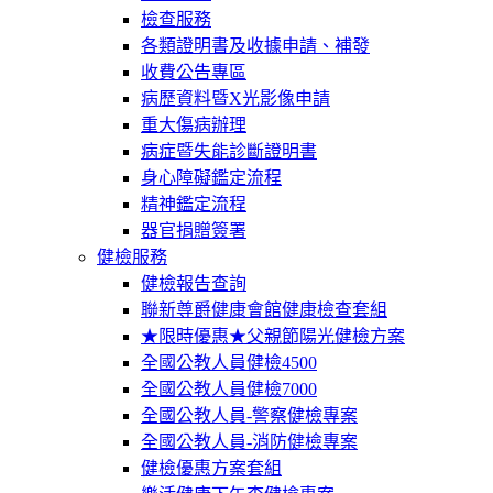
檢查服務
各類證明書及收據申請、補發
收費公告專區
病歷資料暨X光影像申請
重大傷病辦理
病症暨失能診斷證明書
身心障礙鑑定流程
精神鑑定流程
器官捐贈簽署
健檢服務
健檢報告查詢
聯新尊爵健康會館健康檢查套組
★限時優惠★父親節陽光健檢方案
全國公教人員健檢4500
全國公教人員健檢7000
全國公教人員-警察健檢專案
全國公教人員-消防健檢專案
健檢優惠方案套組