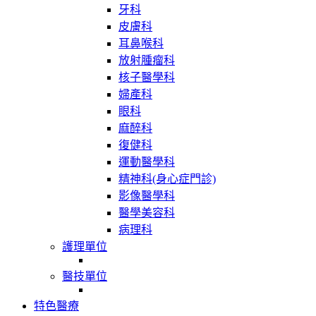
牙科
皮膚科
耳鼻喉科
放射腫瘤科
核子醫學科
婦產科
眼科
麻醉科
復健科
運動醫學科
精神科(身心症門診)
影像醫學科
醫學美容科
病理科
護理單位
醫技單位
特色醫療