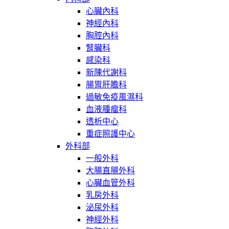
心臟內科
神經內科
胸腔內科
腎臟科
感染科
新陳代謝科
腸胃肝膽科
過敏免疫風濕科
血液腫瘤科
透析中心
重症照護中心
外科部
一般外科
大腸直腸外科
心臟血管外科
乳房外科
泌尿外科
神經外科