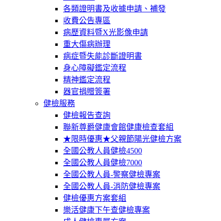
各類證明書及收據申請、補發
收費公告專區
病歷資料暨X光影像申請
重大傷病辦理
病症暨失能診斷證明書
身心障礙鑑定流程
精神鑑定流程
器官捐贈簽署
健檢服務
健檢報告查詢
聯新尊爵健康會館健康檢查套組
★限時優惠★父親節陽光健檢方案
全國公教人員健檢4500
全國公教人員健檢7000
全國公教人員-警察健檢專案
全國公教人員-消防健檢專案
健檢優惠方案套組
樂活健康下午查健檢專案