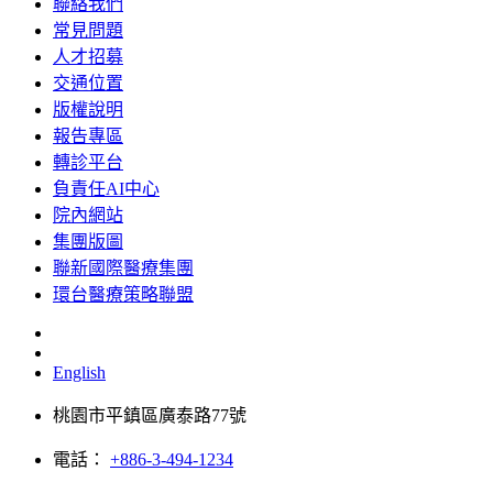
聯絡我們
常見問題
人才招募
交通位置
版權說明
報告專區
轉診平台
負責任AI中心
院內網站
集團版圖
聯新國際醫療集團
環台醫療策略聯盟
English
桃園市平鎮區廣泰路77號
電話：
+886-3-494-1234