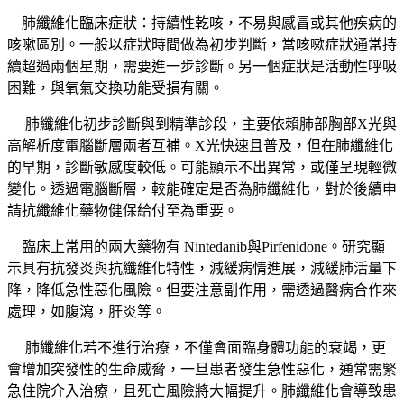
肺纖維化臨床症狀：持續性乾咳，不易與感冒或其他疾病的
咳嗽區別。一般以症狀時間做為初步判斷，當咳嗽症狀通常持
續超過兩個星期，需要進一步診斷。另一個症狀是活動性呼吸
困難，與氧氣交換功能受損有關。
肺纖維化初步診斷與到精準診段，主要依賴肺部胸部X光與
高解析度電腦斷層兩者互補。​X光快速且普及，但在肺纖維化
的早期，診斷敏感度較低。可能顯示不出異常，或僅呈現輕微
變化。透過電腦斷層，較能確定是否為肺纖維化，對於後續申
請抗纖維化藥物健保給付至為重要。
臨床上常用的兩大藥物有​ Nintedanib與​Pirfenidone。研究顯
示具有抗發炎與抗纖維化特性，減緩病情進展，減緩肺活量下
降，降低急性惡化風險。但要注意副作用，需透過醫病合作來
處理，​如腹瀉，​肝炎等。
肺纖維化若不進行治療，不僅會面臨身體功能的衰竭，更
會增加突發性的生命威脅，一旦患者發生急性惡化，通常需緊
急住院介入治療，且死亡風險將大幅提升。肺纖維化會導致患