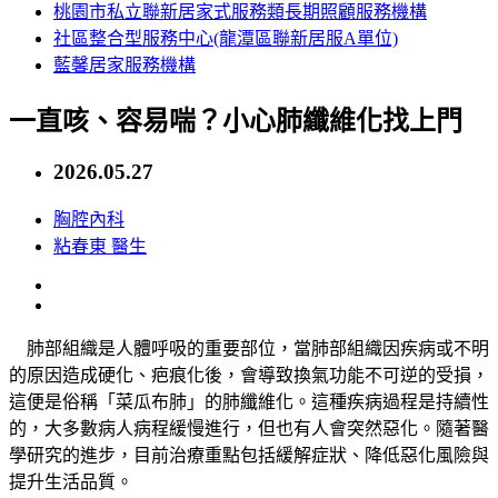
桃園市私立聯新居家式服務類長期照顧服務機構
社區整合型服務中心(龍潭區聯新居服A單位)
藍馨居家服務機構
一直咳、容易喘？小心肺纖維化找上門
2026.05.27
胸腔內科
粘春東
醫生
肺部組織是人體呼吸的重要部位，當肺部組織因疾病或不明
的原因造成硬化、疤痕化後，會導致換氣功能不可逆的受損，
這便是俗稱「菜瓜布肺」的肺纖維化。這種疾病過程是持續性
的，大多數病人病程緩慢進行，但也有人會突然惡化。隨著醫
學研究的進步，目前治療重點包括緩解症狀、降低惡化風險與
提升生活品質。