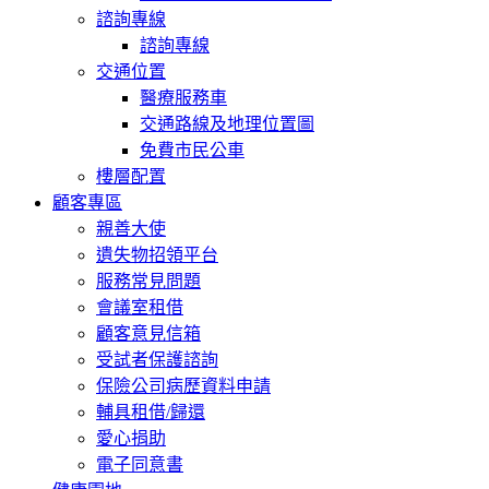
諮詢專線
諮詢專線
交通位置
醫療服務車
交通路線及地理位置圖
免費市民公車
樓層配置
顧客專區
親善大使
遺失物招領平台
服務常見問題
會議室租借
顧客意見信箱
受試者保護諮詢
保險公司病歷資料申請
輔具租借/歸還
愛心捐助
電子同意書