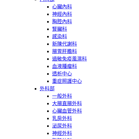
心臟內科
神經內科
胸腔內科
腎臟科
感染科
新陳代謝科
腸胃肝膽科
過敏免疫風濕科
血液腫瘤科
透析中心
重症照護中心
外科部
一般外科
大腸直腸外科
心臟血管外科
乳房外科
泌尿外科
神經外科