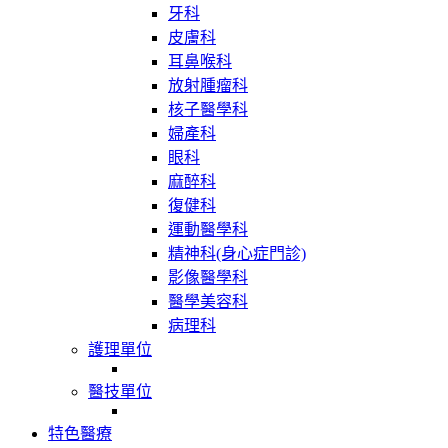
牙科
皮膚科
耳鼻喉科
放射腫瘤科
核子醫學科
婦產科
眼科
麻醉科
復健科
運動醫學科
精神科(身心症門診)
影像醫學科
醫學美容科
病理科
護理單位
醫技單位
特色醫療