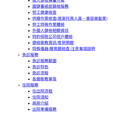
成人健檢專屬方案
國健署癌症篩檢服務
勞工健康檢查
供膳作業檢查(居家托育人員、美容美髮業)
勞工特殊作業體檢
外國人健檢相關資訊
特約保險公司保戶體檢
健檢衛教資訊/常見問題
特殊儀器/腸胃鏡檢查-注意事項說明
急診服務
急診服務範圍
急診特色
急診流程
各類衛教單張
住院服務
住出院流程
住院須知
病房介紹
出院準備服務