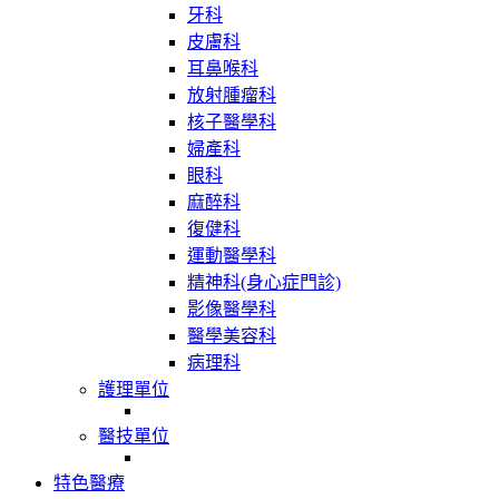
牙科
皮膚科
耳鼻喉科
放射腫瘤科
核子醫學科
婦產科
眼科
麻醉科
復健科
運動醫學科
精神科(身心症門診)
影像醫學科
醫學美容科
病理科
護理單位
醫技單位
特色醫療