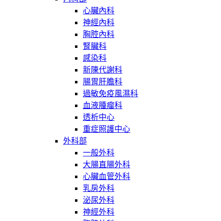
心臟內科
神經內科
胸腔內科
腎臟科
感染科
新陳代謝科
腸胃肝膽科
過敏免疫風濕科
血液腫瘤科
透析中心
重症照護中心
外科部
一般外科
大腸直腸外科
心臟血管外科
乳房外科
泌尿外科
神經外科