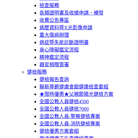
檢查服務
各類證明書及收據申請、補發
收費公告專區
病歷資料暨X光影像申請
重大傷病辦理
病症暨失能診斷證明書
身心障礙鑑定流程
精神鑑定流程
器官捐贈簽署
健檢服務
健檢報告查詢
聯新尊爵健康會館健康檢查套組
★限時優惠★父親節陽光健檢方案
全國公教人員健檢4500
全國公教人員健檢7000
全國公教人員-警察健檢專案
全國公教人員-消防健檢專案
健檢優惠方案套組