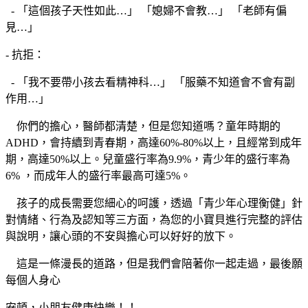
- 「這個孩子天性如此…」 「媳婦不會教…」 「老師有偏
見…」
- 抗拒：
- 「我不要帶小孩去看精神科…」 「服藥不知道會不會有副
作用…」
你們的擔心，醫師都清楚，但是您知道嗎？童年時期的
ADHD，會持續到青春期，高達60%-80%以上，且經常到成年
期，高達50%以上。兒童盛行率為9.9%，青少年的盛行率為
6% ，而成年人的盛行率最高可達5%。
孩子的成長需要您細心的呵護，透過「青少年心理衡健」針
對情緒、行為及認知等三方面，為您的小寶貝進行完整的評估
與說明，讓心頭的不安與擔心可以好好的放下。
這是一條漫長的道路，但是我們會陪著你一起走過，最後願
每個人身心
安頓，小朋友健康快樂！！