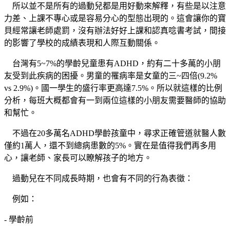
所以並不是所有的過動兒都是用好動來解釋，有些是以注意
力差、上課不專心或是容易分心的型態出現的。這會讓你的寶
貝經常讓老師處罰，沒有辦法好好上課和認真唸書考試，間接
的影響了學校的成績表現和人際互動關係。
台灣有5~7%的學齡兒童患有ADHD，約有二十多萬的小朋
友受到此疾病的困擾。男童的罹病率是女童的三~四倍(9.2%
vs 2.9%)。國一學生的盛行率更高達7.5%。所以就這樣的比例
分析，每班大概都會有一到兩位這樣的小朋友需要醫師的協助
和幫忙。
不過在20多萬名ADHD學齡孩童中，尋求正確管道就醫人數
僅約1萬人，還不到總病患數的5%。實在是值得我們再多用
心，讓老師、家長可以瞭解孩子的地方。
過動兒在不同成長時期，也會有不同的行為表徵：
例如：
- 學齡前