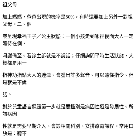
祖父母
加上媽媽，爸爸出現的機率是50%，有時還要加上另外一對祖
父母。二、個
案呈現幸福王子／公主狀態：一個小孩走到哪裡後面大人一定
隨侍在側，
呵護備至。看診主訴就是不說話；仔細詢問平時生活狀態，大
概都是用一
指神功指點大人的迷津、會發出許多聲音、可以聽懂指令、但
是就是不說
話。
對於兒童語言遲緩第一步就是要鑑別是病因性還是發展性。所
謂病因
性就是需要早期介入、會診相關科別、安排療育課程。常用口
訣是：聽不