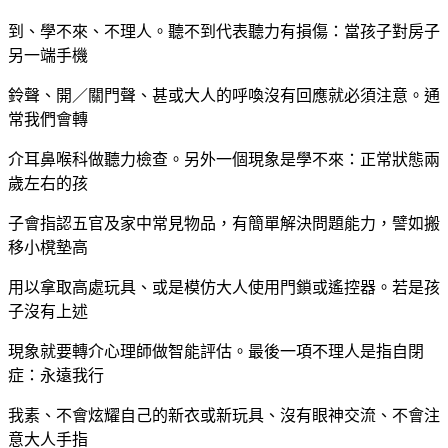
到、學不來、不理人。聽不到代表聽力有損傷：當孩子對房子
另一端手機
鈴聲、開／關門聲、甚或大人的呼喚沒有回應就必須注意。通
常我們會轉
介耳鼻喉科做聽力檢查。另外一個現象是學不來：正常狀態兩
歲左右的孩
子會指認五官及家中常見物品，有簡單解決問題能力，譬如搬
移小櫈墊高
用以拿取高處玩具、或是模仿大人使用門鎖或遙控器。若是孩
子沒有上述
現象就要轉介心理師做智能評估。最後一項不理人是指自閉
症：永遠我行
我素、不會炫耀自己的新衣或新玩具、沒有眼神交流、不會注
意大人手指