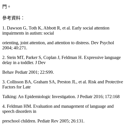
門。
參考資料：
1. Dawson G, Toth K, Abbott R, et al. Early social attention
impairments in autism: social
orienting, joint attention, and attention to distress. Dev Psychol
2004; 40:271.
2. Stein MT, Parker S, Coplan J, Feldman H. Expressive language
delay in a toddler. J Dev
Behav Pediatr 2001; 22:S99.
3. Collisson BA, Graham SA, Preston JL, et al. Risk and Protective
Factors for Late
Talking: An Epidemiologic Investigation. J Pediatr 2016; 172:168
4. Feldman HM. Evaluation and management of language and
speech disorders in
preschool children. Pediatr Rev 2005; 26:131.