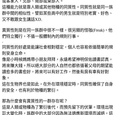
或客家人，北部、南部或東部人。
這種能力就是靠人類或其他物種的同質性。同質性就是同一族
群中間的相似性，譬如某些高中的男生就是特別老實、好色、
又不敢跟女生講話XD.
異質性則是在同一族群中很不一樣，很另類的怪咖(Freak)，他
們特立獨行，不循一般體制內的規則行事。
.
同質性的好處是能讓社會相對穩定，個人也容易依循簡單的規
則安身立命。
像是小時候媽媽帶小朋友拜拜，永遠希望神明保佑讀書認真，
將來賺大錢。所以絕大部分的人自然也都依循著父母的期望能
讀愈多的書愈好，將來可以有好工作，然後有房有車有好對
象。
這在生物界也是如此，在外在環境穩定時，同質性確保了自身
的安全，也有利於物種的繁衍。
那為什麼會有異質性的一群存在呢？
這是人類或物種為了繁衍後代，而預先留下的伏筆。環境出現
巨大變化時，族群中的大部分因為無法適應新環境而滅絕，這