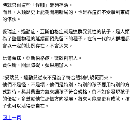
時就只剩這些「怪咖」能夠存活。
而且，人類歷史上能夠開創新局的，也是靠這群不受體制束縛
的傢伙。
.
妥瑞症、過動症、亞斯伯格症就是這群異質性的孩子，是人類
為了整個物種的延續而預先留下的種子，在每一代的人群裡都
會以一定的比例存在，不會消失。
比爾蓋茲，亞斯伯格症，微軟創辦人。
賈伯斯，閱讀障礙，蘋果創辦人。
.
#妥瑞兒、過動兒從來不是為了符合體制的規範而來。
他們不是怪、不是壞，他們是特別，特別的孩子要用特別的方
式對待。與其費盡力氣來讓孩子符合規格，倒不如多發現孩子
的優點，多鼓勵他往那個方向發展，將來可能會更有成就，孩
子也可以活得更自在。
回上一頁