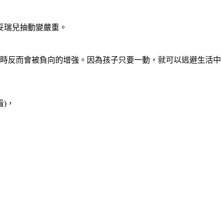
妥瑞兒抽動變嚴重。
有時反而會被負向的增強。因為孩子只要一動，就可以逃避生活
看)，