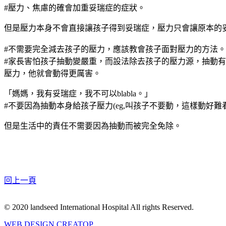
#壓力、焦慮的確會加重妥瑞症的症狀。
但是壓力本身不會直接讓孩子得到妥瑞症，壓力只會讓原本的
#不需要完全減去孩子的壓力，應該教會孩子面對壓力的方法。
#家長害怕孩子抽動變嚴重，而設法除去孩子的壓力源，抽動
壓力，他就會動得更厲害。
「媽媽，我有妥瑞症，我不可以blabla。」
#不要因為抽動本身給孩子壓力(eg,叫孩子不要動，這樣動好難
但是生活中的責任不需要因為抽動而被完全免除。
回上一頁
© 2020 landseed International Hospital All rights Reserved.
WEB DESIGN CREATOP