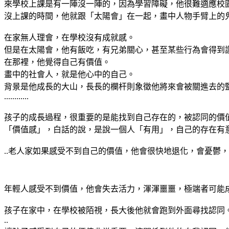
來學校上課是有一陣沒一陣的，因為學習障礙，他很難適應校
沒上課的時間，他就跟「太陽會」在一起，畫中人物手臂上的
在家無人理會，在學校沒有成就感。
但是在太陽會，他有飯吃，有兄弟關心，甚至某些行為會得到
在那裡，他覺得自己有價值。
畫中的社會人，就是他心中的自己。
背景是他成長的大山，長長的欄杆則象徵他將來會被關進去的
............
孩子的成長過程，很重要的是能找到自己存在的，被認同的價
「價值感」，白話的說，是說一個人「有用」，自己的存在有
..老人家如果感受不到自己的價值，他會很快地退化，會憂鬱
年輕人感受不到價值，他會失去活力，渾渾噩噩，極端者可能
孩子在家中，在學校被陌視，長大後他就會跑到外面尋找認同
..