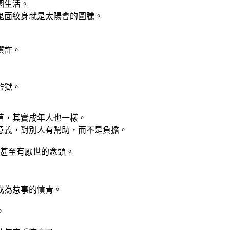
園生活。
鬼面紋身就是太陽會的圖騰。
讚許。
監獄。
值，其實成年人也一樣。
意義，對別人有幫助，而不是負擔。
，甚至有厭世的念頭。
成為惹事的憤青。
。