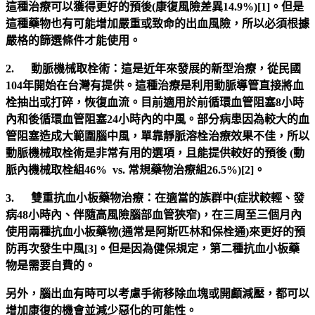
這種治療可以獲得更好的預後(康復風險差異14.9%)[1]。但是
這種藥物也有可能增加嚴重或致命的出血風險，所以必須根據
嚴格的篩選條件才能使用。
2. 動脈機械取栓術：這是近年來發展的新型治療，從民國
104年開始在台灣有提供。這種治療是利用動脈導管直接將血
栓抽出或打碎，恢復血流。目前適用於前循環血管阻塞8小時
內和後循環血管阻塞24小時內的中風。部分病患因為較大的血
管阻塞造成大範圍腦中風，單靠靜脈溶栓治療效果不佳，所以
動脈機械取栓術是非常有用的選項，且能提供較好的預後 (動
脈內機械取栓組46% vs. 常規藥物治療組26.5%)[2]。
3. 雙重抗血小板藥物治療：在適當的族群中(症狀較輕、發
病48小時內、伴隨高風險腦部血管狹窄)，在三周至三個月內
使用兩種抗血小板藥物(通常是阿斯匹林和保栓通)來更好的預
防再次發生中風[3]。但是因為健保規定，第二種抗血小板藥
物是需要自費的。
另外，腦出血有時可以考慮手術移除血塊或開顱減壓，都可以
增加康復的機會並減少惡化的可能性。