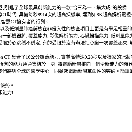
了全球最具創新能力的一款“合三為一、集大成”的設備——GE Rev
CT時代, 具備每秒8914次的超高採樣率, 達到如8K超高解析電
工智慧CT擁有者的行列。
以及低劑量肺癌篩檢在非侵入性的檢查項目上更是有舉足輕重的地位
一部機器將, 覆蓋能力, 影像解析能力, 心臟掃描能力, 低劑量
受限於心跳穩不穩定, 有的受限於沒有辦法把心臟一次覆蓋起來, 
n CT 集合了16公分覆蓋能力, 實質高轉速0.28秒以及獨家的冠狀動脈凝
mm 將所有的能力通通集結於一身, 將電腦斷層推向一個全新能力的時代
 我們將與全球的醫學中心一同掀起電腦斷層革命性的突破。簡單的
有優勢。
床能力!