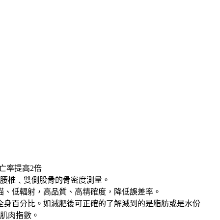
亡率提高2倍
 腰椎﹑雙側股骨的骨密度測量。
描、低輻射，高品質、高精確度，降低誤差率。
全身百分比。如減肥後可正確的了解減到的是脂肪或是水份
肢肌肉指數。