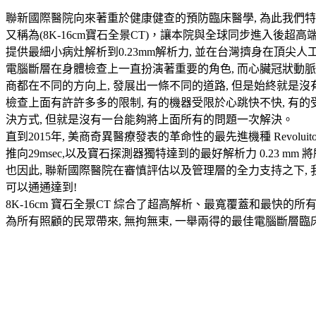
聯新國際醫院向來著重於健康健查的預防臨床醫學, 為此我們特別引進
又稱為(8K-16cm寶石全景CT)，讓本院與全球同步進入後超高端
提供最細小病灶解析到0.23mm解析力, 並在台灣擠身在頂尖人
電腦斷層在身體檢查上一直扮演著重要的角色, 而心臟冠狀動脈
商都在不同的方向上, 發展出一條不同的道路, 但是始終就是沒有
檢查上面有許許多多的限制, 有的機器受限於心跳快不快, 有的
決方式, 但就是沒有一台能夠將上面所有的問題一次解決。
直到2015年, 美商奇異醫療發表的革命性的最先進機種 Revoluito
推向29msec,以及寶石探測器獨特達到的最好解析力 0.23 
也因此, 聯新國際醫院在審慎評估以及管理層的全力支持之下,
可以通通達到!
8K-16cm 寶石全景CT 綜合了超高解析、最寬覆蓋和最快的所
為所有照顧的民眾帶來, 無拘無束, 一舉兩得的最佳電腦斷層臨