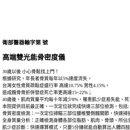
衛部醫器輸字第 號
高端雙光能骨密度儀
30歲以後 小心骨鬆找上門！
根據研究，年長者骨質每年以5%速度流失，
台灣女性骨質疏鬆症盛行率 高達10.75% 男性4.15%，
造成髖骨骨折併發症死亡率更高達15~22%；
40歲後，肌肉質量平均每十年減少8%，罹患肌少症易失能，死
本院提供目前最正確、一次定位就完成快速三部位檢測，包括:
骨質密度檢測：一次定位掃瞄三部位腰椎雙側髖關節，快速掃
全身質量分析：正確檢測身體各部位脂肪、肌肉、骨頭、所佔
肌少症診斷：快速運算模式，只要5分鐘就能自動算出人體四