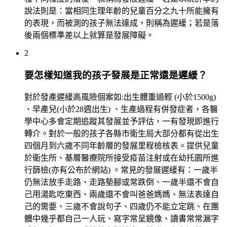
說法則是：當相同生理年齡的兒童百分之九十所能擁有
的表現，而被測的孩子無法達成，則稱為遲緩；若是落
後兩個標準差以上就算是發展障礙。
2
要怎樣知道我的孩子發展是正常還是遲緩？
對於發產遲緩高風險個案如:出生體重過輕 (小於1500g)
、早產兒(小於28週出生) 、生產過程有併發症者，各醫
學中心多會定期追蹤其發展並予評估，一有發現即進行
轉介。對於一般的孩子各縣市衛生局大部分都有從出生
四個月到六歲不同年齡層的發展里程檢核表。提供兒童
於衛生所、基層醫療院所接受疫苗注射或在幼托園所進
行篩檢(亦有公布於網站) 。常見的發展遲緩有：一歲半
仍無法放手走路、走路墊腳或常跌倒、一歲半還不會自
己用湯匙吃東西、兩歲還不會叫爸爸媽媽、無法表達自
己的需要、三歲不會說句子、四歲仍不能立定跳、在團
體中幾乎都自己一人玩、寫字常呈鏡像、讀書常常漏字