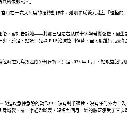
路真的很煎熬。」
次訓練，當時在一次大角度的扭轉動作中，她明顯感覺到膝蓋「怪怪
後，醫師告訴她——其實已經是右膝前十字韌帶撕裂傷，醫生當
步，於是，她選擇先以 PRP 治療控制傷勢、盡可能維持比賽能
時撞到導致左腳腓骨骨折，那是 2025 年 1 月 ，她永遠記
，她在一次進攻急停急煞的動作中，沒有對手碰撞、沒有任何外力
腓骨斷裂、前十字韌帶斷裂，短短九個月，她的膝蓋承受了三次