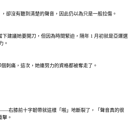
的」，卻沒有聽到清楚的聲音，因此仍以為只是一般拉傷。
下建議她要開刀，但因為時間緊迫，隔年 1 月初就是亞運選
力。
得那個刺痛，這次，她連努力的資格都被奪走了。
介入——右膝前十字韌帶就這樣「啪」地斷裂了，「聲音真的很
重擊。