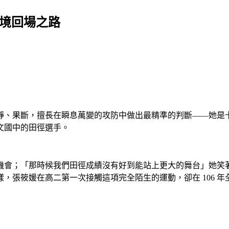
逆境回場之路
靜、果斷，擅長在瞬息萬變的攻防中做出最精準的判斷——她是卡
文國中的田徑選手。
機會；「那時候我們田徑成績沒有好到能站上更大的舞台」她笑
張筱媛在高二第一次接觸這項完全陌生的運動，卻在 106 年全