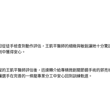
但從徒手檢查到動作評估，王凱平醫師的細緻與敏銳讓她十分驚
劃中獲得安心。
程的王凱平醫師評估後，迅速轉介給專精微創關節鏡手術的郭亮
讓選手在完善的一條龍專業分工中安心回到訓練軌道。