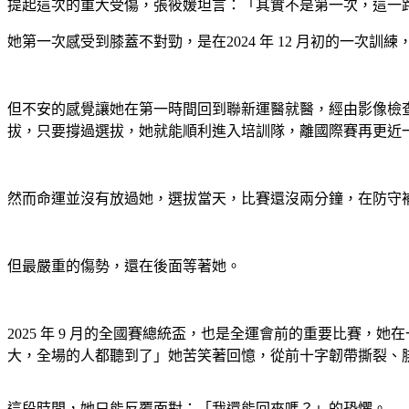
提起這次的重大受傷，張筱媛坦言：「其實不是第一次，這一
她第一次感受到膝蓋不對勁，是在2024 年 12 月初的一
但不安的感覺讓她在第一時間回到聯新運醫就醫，經由影像檢查
拔，只要撐過選拔，她就能順利進入培訓隊，離國際賽再更近一
然而命運並沒有放過她，選拔當天，比賽還沒兩分鐘，在防守補位
但最嚴重的傷勢，還在後面等著她。
2025 年 9 月的全國賽總統盃，也是全運會前的重要比賽
大，全場的人都聽到了」她苦笑著回憶，從前十字韌帶撕裂、
這段時間，她只能反覆面對：「我還能回來嗎？」的恐懼。