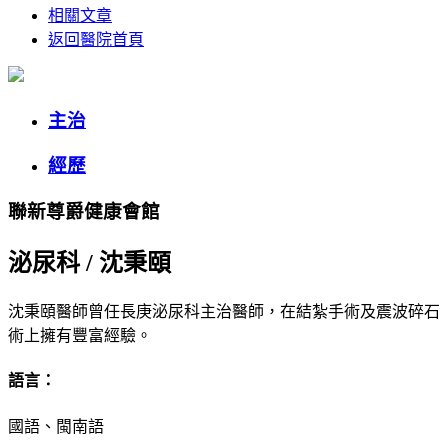
相關文章
返回醫院首頁
主治
經歷
聯新尊爵健康會館
泌尿科
/
沈秉頤
沈秉頤醫師曾任長庚泌尿科主治醫師，在結紮手術及震波碎石
術上擁有豐富經驗。
語言：
國語、閩南語