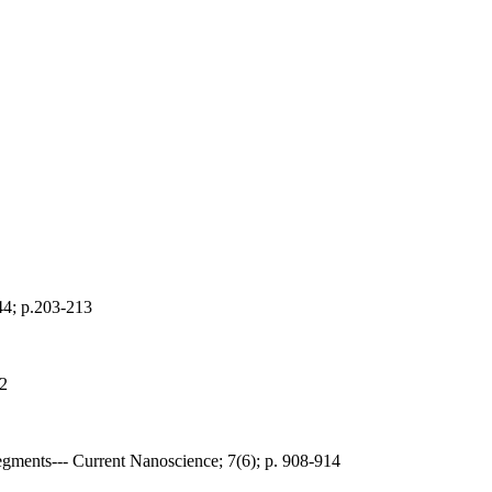
44; p.203-213
02
gments--- Current Nanoscience; 7(6); p. 908-914