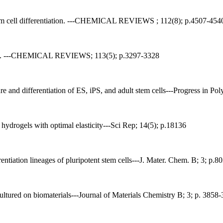
r stem cell differentiation. ---CHEMICAL REVIEWS ; 112(8); p.4507-454
n fate. ---CHEMICAL REVIEWS; 113(5); p.3297-3328
ure and differentiation of ES, iPS, and adult stem cells---Progress in P
hydrogels with optimal elasticity---Sci Rep; 14(5); p.18136
ferentiation lineages of pluripotent stem cells---J. Mater. Chem. B; 3; p.
ultured on biomaterials---Journal of Materials Chemistry B; 3; p. 3858