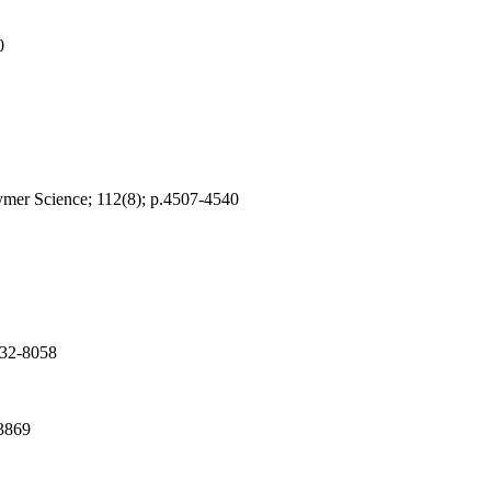
0
olymer Science; 112(8); p.4507-4540
8032-8058
-3869