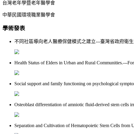
台灣老年學暨老年醫學會
中華民國環境職業醫學會
學術發表
不同社區導向老人醫療保健模式之建立---臺灣省政府衛
Health Status of Elders in Urban and Rural Communities.---Fo
Social support and family functioning on psychological sympto
Osteoblast differentiation of amniotic fluid-derived stem cells i
Separation and Cultivation of Hematopoietic Stem Cells from