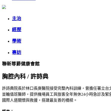
主治
經歷
學術
專訪
聯新尊爵健康會館
胸腔內科
/
許詩典
許詩典院長於林口長庚醫院接受完整內科訓練，曾擔任署立台
並輪值班醫師，提供機場員工與旅客全年無休24小時急診及
國際人道關懷與救援，搭建最友善的橋樑。