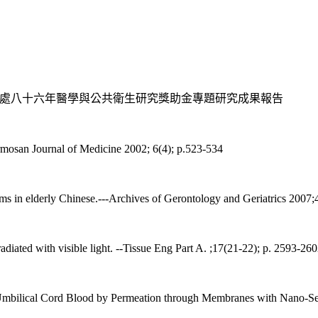
生處八十六年醫學與公共衛生研究獎助金專題研究成果報告
rmosan Journal of Medicine 2002; 6(4); p.523-534
ms in elderly Chinese.---Archives of Gerontology and Geriatrics 2007;
rradiated with visible light. --Tissue Eng Part A. ;17(21-22); p. 2593-26
 Umbilical Cord Blood by Permeation through Membranes with Nano-Se