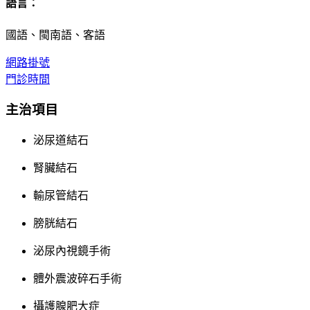
語言：
國語、閩南語、客語
網路掛號
門診時間
主治項目
泌尿道結石
腎臟結石
輸尿管結石
膀胱結石
泌尿內視鏡手術
體外震波碎石手術
攝護腺肥大症