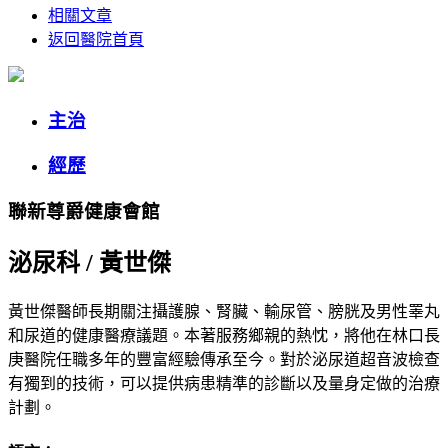
相關文章
返回醫院首頁
主治
經歷
聯新尊爵健康會館
泌尿科
/
黃世傑
黃世傑醫師長期關注攝護腺、腎臟、輸尿管、膀胱及男性睪丸
和尿道的健康醫療議題。本著服務鄉親的熱忱，將他在林口長
庚醫院任職多年的豐富經驗傳承至今。對於泌尿道超音波檢查
有獨到的技術，可以提供病患精準的診斷以及量身定做的治療
計劃。