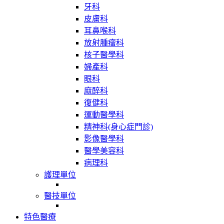
牙科
皮膚科
耳鼻喉科
放射腫瘤科
核子醫學科
婦產科
眼科
麻醉科
復健科
運動醫學科
精神科(身心症門診)
影像醫學科
醫學美容科
病理科
護理單位
醫技單位
特色醫療