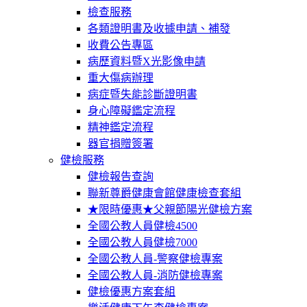
檢查服務
各類證明書及收據申請、補發
收費公告專區
病歷資料暨X光影像申請
重大傷病辦理
病症暨失能診斷證明書
身心障礙鑑定流程
精神鑑定流程
器官捐贈簽署
健檢服務
健檢報告查詢
聯新尊爵健康會館健康檢查套組
★限時優惠★父親節陽光健檢方案
全國公教人員健檢4500
全國公教人員健檢7000
全國公教人員-警察健檢專案
全國公教人員-消防健檢專案
健檢優惠方案套組