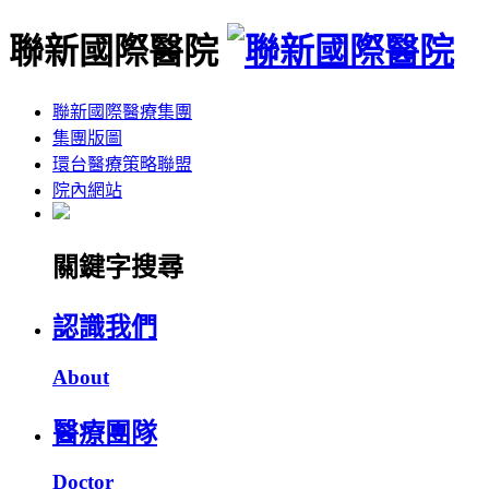
聯新國際醫院
聯新國際醫療集團
集團版圖
環台醫療策略聯盟
院內網站
關鍵字搜尋
認識我們
About
醫療團隊
Doctor