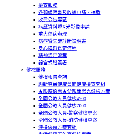
檢查服務
各類證明書及收據申請、補發
收費公告專區
病歷資料暨X光影像申請
重大傷病辦理
病症暨失能診斷證明書
身心障礙鑑定流程
精神鑑定流程
器官捐贈簽署
健檢服務
健檢報告查詢
聯新尊爵健康會館健康檢查套組
★限時優惠★父親節陽光健檢方案
全國公教人員健檢4500
全國公教人員健檢7000
全國公教人員-警察健檢專案
全國公教人員-消防健檢專案
健檢優惠方案套組