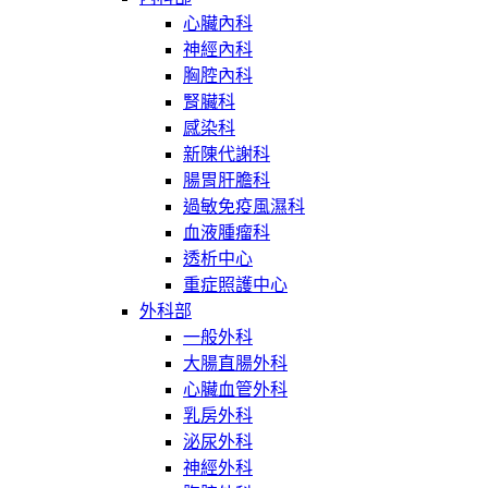
心臟內科
神經內科
胸腔內科
腎臟科
感染科
新陳代謝科
腸胃肝膽科
過敏免疫風濕科
血液腫瘤科
透析中心
重症照護中心
外科部
一般外科
大腸直腸外科
心臟血管外科
乳房外科
泌尿外科
神經外科