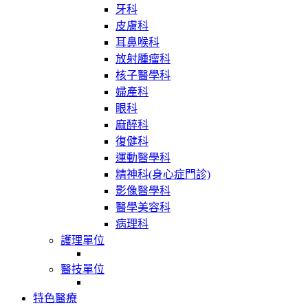
牙科
皮膚科
耳鼻喉科
放射腫瘤科
核子醫學科
婦產科
眼科
麻醉科
復健科
運動醫學科
精神科(身心症門診)
影像醫學科
醫學美容科
病理科
護理單位
醫技單位
特色醫療