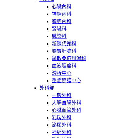
心臟內科
神經內科
胸腔內科
腎臟科
感染科
新陳代謝科
腸胃肝膽科
過敏免疫風濕科
血液腫瘤科
透析中心
重症照護中心
外科部
一般外科
大腸直腸外科
心臟血管外科
乳房外科
泌尿外科
神經外科