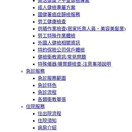
樂活健康下午查健檢專案
成人健檢專屬方案
國健署癌症篩檢服務
勞工健康檢查
供膳作業檢查(居家托育人員、美容美髮業)
勞工特殊作業體檢
外國人健檢相關資訊
特約保險公司保戶體檢
健檢衛教資訊/常見問題
特殊儀器/腸胃鏡檢查-注意事項說明
急診服務
急診服務範圍
急診特色
急診流程
各類衛教單張
住院服務
住出院流程
住院須知
病房介紹