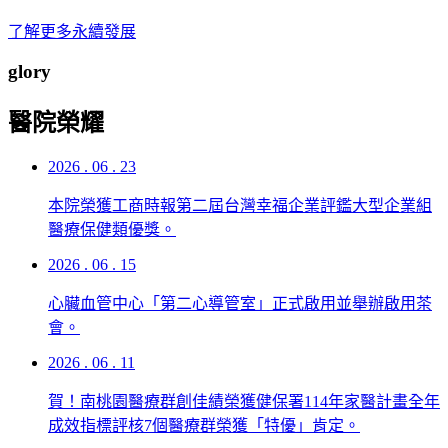
了解更多永續發展
glory
醫院榮耀
2026 . 06 . 23
本院榮獲工商時報第二屆台灣幸福企業評鑑大型企業組
醫療保健類優獎。
2026 . 06 . 15
心臟血管中心「第二心導管室」正式啟用並舉辦啟用茶
會。
2026 . 06 . 11
賀！南桃園醫療群創佳績榮獲健保署114年家醫計畫全年
成效指標評核7個醫療群榮獲「特優」肯定。