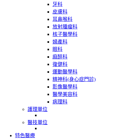
牙科
皮膚科
耳鼻喉科
放射腫瘤科
核子醫學科
婦產科
眼科
麻醉科
復健科
運動醫學科
精神科(身心症門診)
影像醫學科
醫學美容科
病理科
護理單位
醫技單位
特色醫療