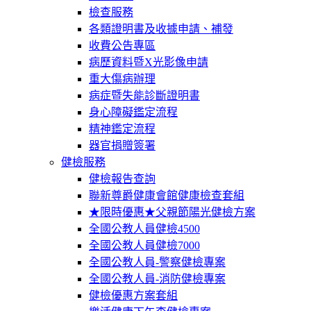
檢查服務
各類證明書及收據申請、補發
收費公告專區
病歷資料暨X光影像申請
重大傷病辦理
病症暨失能診斷證明書
身心障礙鑑定流程
精神鑑定流程
器官捐贈簽署
健檢服務
健檢報告查詢
聯新尊爵健康會館健康檢查套組
★限時優惠★父親節陽光健檢方案
全國公教人員健檢4500
全國公教人員健檢7000
全國公教人員-警察健檢專案
全國公教人員-消防健檢專案
健檢優惠方案套組